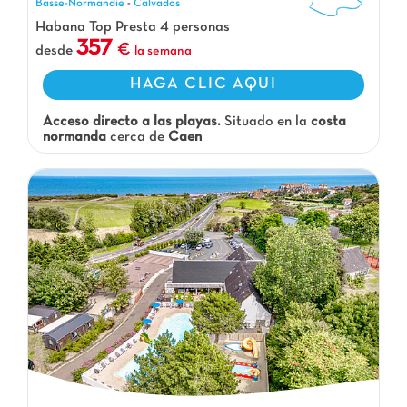
Basse-Normandie
-
Calvados
Habana Top Presta 4 personas
357
desde
la semana
HAGA CLIC AQUI
Acceso directo a las playas.
Situado en la
costa
normanda
cerca de
Caen
Camping Havre de Bernières, Camping Basse-Normandie