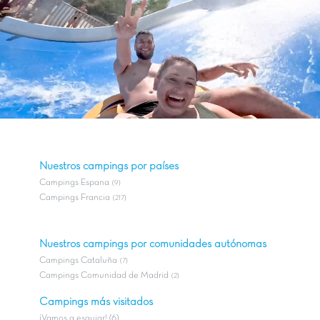
Nuestros campings por países
Campings Espana
(9)
Campings Francia
(217)
Nuestros campings por comunidades autónomas
Campings Cataluña
(7)
Campings Comunidad de Madrid
(2)
Campings más visitados
¡Vamos a esquiar! (6)