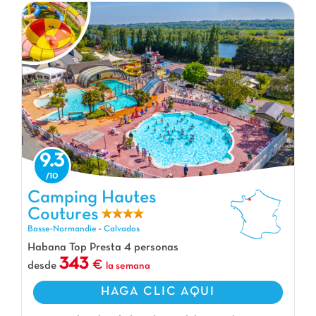
9.3
Camping Hautes Coutures, Camping Basse-Normandie
Camping Hautes
Coutures
Basse-Normandie
-
Calvados
Habana Top Presta 4 personas
343
desde
la semana
HAGA CLIC AQUI