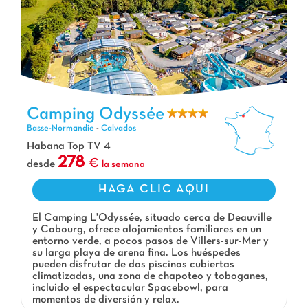
Camping Odyssée
Camping Odyssée, Camping Basse-Normandie
Basse-Normandie
-
Calvados
Habana Top TV 4
278
desde
la semana
HAGA CLIC AQUI
El Camping L'Odyssée, situado cerca de Deauville
y Cabourg, ofrece alojamientos familiares en un
entorno verde, a pocos pasos de Villers-sur-Mer y
su larga playa de arena fina. Los huéspedes
pueden disfrutar de dos piscinas cubiertas
climatizadas, una zona de chapoteo y toboganes,
incluido el espectacular Spacebowl, para
momentos de diversión y relax.