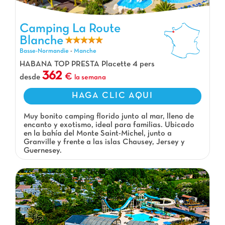
Camping La Route
Blanche
Camping La Route Blanche, Camping Basse-Normandie
Basse-Normandie
-
Manche
HABANA TOP PRESTA Placette 4 pers
362
desde
la semana
HAGA CLIC AQUI
Muy bonito camping florido junto al mar, lleno de
encanto y exotismo, ideal para familias. Ubicado
en la bahía del Monte Saint-Michel, junto a
Granville y frente a las islas Chausey, Jersey y
Guernesey.