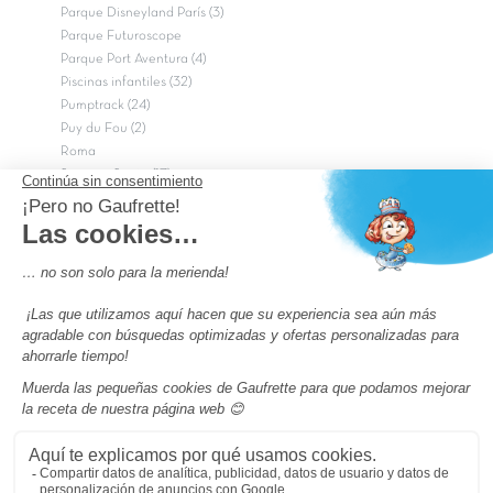
Parque Disneyland París (3)
Parque Futuroscope
Parque Port Aventura (4)
Piscinas infantiles (32)
Pumptrack (24)
Puy du Fou (2)
Roma
Semana Santa (17)
tripadvisor Traveler’s Choice 2026 (43)
Campings de 4 estrellas en Francia
campings niños Francia
Los camping con piscinas en Francia
Camping Barcelona
Camping Murcia
Camping Costa Brava
Camping Costa daurada
Pass camping
Preguntas más frecuentes
Aviso legal
Notas legales