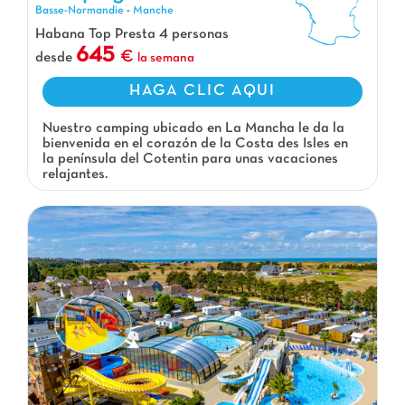
Camping Golf, Camping Basse-Normandie
Basse-Normandie
-
Manche
Habana Top Presta 4 personas
645
desde
la semana
HAGA CLIC AQUI
Nuestro camping ubicado en La Mancha le da la
bienvenida en el corazón de la Costa des Isles en
la península del Cotentin para unas vacaciones
relajantes.