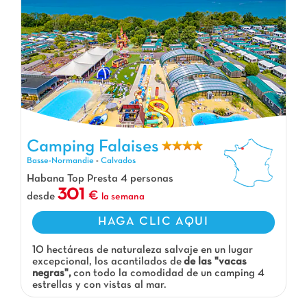
Camping Falaises
Camping Falaises, Camping Basse-Normandie
Basse-Normandie
-
Calvados
Habana Top Presta 4 personas
301
desde
la semana
HAGA CLIC AQUI
10 hectáreas de naturaleza salvaje en un lugar
excepcional, los acantilados de
de las "vacas
negras",
con todo la comodidad de un camping 4
estrellas y con vistas al mar.