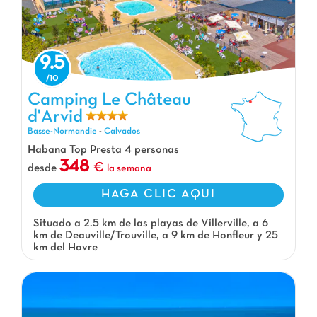
9.5
Camping Le Château d'Arvid, Camping Basse-Normandie
Camping Le Château
d'Arvid
Basse-Normandie
-
Calvados
Habana Top Presta 4 personas
348
desde
la semana
HAGA CLIC AQUI
Situado a 2.5 km de las playas de Villerville, a 6
km de Deauville/Trouville, a 9 km de Honfleur y 25
km del Havre