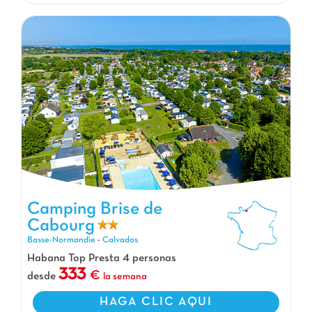
Camping Brise de
Cabourg
Camping Brise de Cabourg, Camping Basse-Normandie
Basse-Normandie
-
Calvados
Habana Top Presta 4 personas
333
desde
la semana
HAGA CLIC AQUI