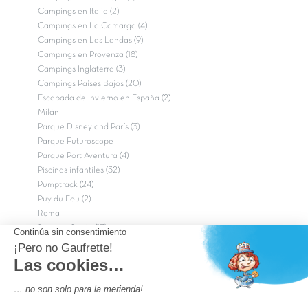
Campings en Italia (2)
Campings en La Camarga (4)
Campings en Las Landas (9)
Campings en Provenza (18)
Campings Inglaterra (3)
Campings Países Bajos (20)
Escapada de Invierno en España (2)
Milán
Parque Disneyland París (3)
Parque Futuroscope
Parque Port Aventura (4)
Piscinas infantiles (32)
Pumptrack (24)
Puy du Fou (2)
Roma
Semana Santa (17)
tripadvisor Traveler’s Choice 2026 (43)
Campings de 4 estrellas en Francia
campings niños Francia
Los camping con piscinas en Francia
Camping Barcelona