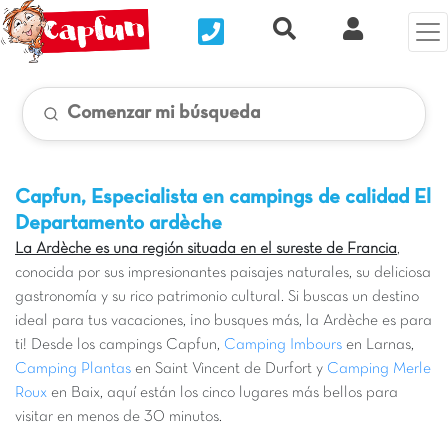
Nous contacter
Recherche rapide
Mi Cuenta
Comenzar mi búsqueda
Capfun, Especialista en campings de calidad
El
Departamento ardèche
La Ardèche es una región situada en el sureste de Francia
,
conocida por sus impresionantes paisajes naturales, su deliciosa
gastronomía y su rico patrimonio cultural. Si buscas un destino
ideal para tus vacaciones, ¡no busques más, la Ardèche es para
ti! Desde los campings Capfun,
Camping Imbours
en Larnas,
Camping Plantas
en Saint Vincent de Durfort y
Camping Merle
Roux
en Baix, aquí están los cinco lugares más bellos para
visitar en menos de 30 minutos.