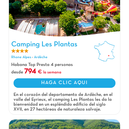
Camping Les Plantas, Camping Rhone Alpes
Camping Les Plantas
Rhone Alpes
-
Ardèche
Habana Top Presta 4 personas
794
desde
la semana
HAGA CLIC AQUI
En el corazón del departamento de Ardèche, en el
valle del Eyrieux, el camping Les Plantas les da la
bienvenidad en un espléndido edificio del siglo
XVII, en 27 hectáreas de naturaleza salvaje.