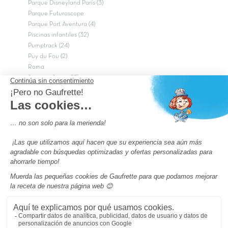
Parque Disneyland París (3)
Parque Futuroscope
Parque Port Aventura (4)
Piscinas infantiles (32)
Pumptrack (24)
Puy du Fou (2)
Roma
Semana Santa (17)
tripadvisor Traveler’s Choice 2026 (43)
Campings de 4 estrellas en Francia
campings niños Francia
Los camping con piscinas en Francia
Camping Barcelona
Camping Murcia
Camping Costa Brava
Camping Costa daurada
Pass camping
Preguntas más frecuentes
Aviso legal
Notas legales
Condiciones generales de venta