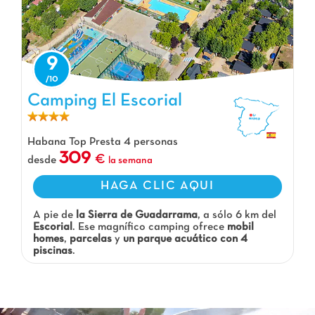
9
Camping El Escorial, Camping Comunidad de Madrid
Camping El Escorial
Habana Top Presta 4 personas
309
desde
la semana
HAGA CLIC AQUI
A pie de
la Sierra de Guadarrama
, a sólo 6 km del
Escorial
. Ese magnífico camping ofrece
mobil
homes
,
parcelas
y
un parque acuático con 4
piscinas
.