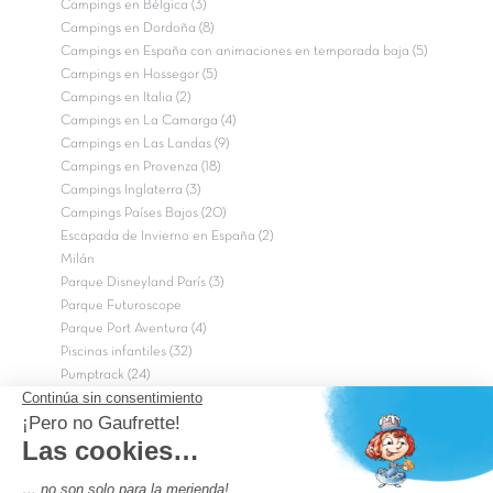
Campings en Bélgica (3)
Campings en Dordoña (8)
Campings en España con animaciones en temporada baja (5)
Campings en Hossegor (5)
Campings en Italia (2)
Campings en La Camarga (4)
Campings en Las Landas (9)
Campings en Provenza (18)
Campings Inglaterra (3)
Campings Países Bajos (20)
Escapada de Invierno en España (2)
Milán
Parque Disneyland París (3)
Parque Futuroscope
Parque Port Aventura (4)
Piscinas infantiles (32)
Pumptrack (24)
Puy du Fou (2)
Roma
Semana Santa (17)
tripadvisor Traveler’s Choice 2026 (43)
Campings de 4 estrellas en Francia