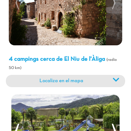
simplemente el ocio, encontrará algo para enriquecer sus
vacaciones. Una estancia en un camping Capfun le ofrece la
libertad de descubrir todos los tesoros de esta soleada región,
mientras disfruta de un alojamiento confortable y un ambiente
familiar.
4 campings cerca de El Niu de l'Àliga
(radio
50 km)
Localiza en el mapa