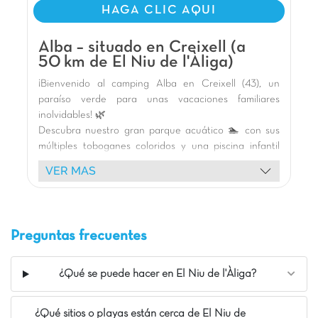
restaurante en la entrada. El camping es muy
HAGA CLIC AQUI
familiar para ir con niños y cuenta con una gran
variedad de opciones adaptada a todas las
Alba – situado en Creixell (a
necesidades aunque nosotros siempre elegimos
50 km de El Niu de l'Àliga)
el Habana Top Presta en la zona del castillo
Carabouille. ¡Visita obligada al histórico pueblo
¡Bienvenido al camping Alba en Creixell (43), un
amurallado de Montblanc!
paraíso verde para unas vacaciones familiares
inolvidables! 🌿
Nuestros Extras
Descubra nuestro gran parque acuático 🏊 con sus
A 30 minutos de Port aventura
múltiples toboganes coloridos y una piscina infantil
lúdica. El parque infantil temático en forma de castillo
Toboganes Twister y Spacebowl
VER MAS
o cohete promete horas de diversión.
Venta de entradas para Port Aventura
Alójese en un cómodo mobil-home de madera 🏕️ con
terraza amueblada.
Disfrute de la magnífica playa de arena de Creixell
Preguntas frecuentes
🏖️, a solo 150 metros del camping.
Nuestras variadas animaciones 🎉 (mascotas, fiestas
de la espuma, espectáculos) y actividades deportivas
¿Qué se puede hacer en El Niu de l'Àliga?
(fitness, petanca, pádel, baloncesto) garantizan
momentos alegres para todos.
¿Qué sitios o playas están cerca de El Niu de