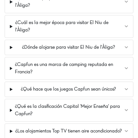
Explore los alrededores: el Castillo de Tamarit, el
l'Àliga?
puerto de Cambrils, Port Aventura 🎢 o incluso
Barcelona y su Parque Güell.
¡Con una puntuación de 8,8/10, le esperan unas
¿Cuál es la mejor época para visitar El Niu de
vacaciones memorables! 🌞
l'Àliga?
La opinión de Carolina
¿Dónde alojarse para visitar El Niu de l'Àliga?
Al fondo del camping, sólo tienes que caminar
150 metros para estar en una enorme playa de
arena. ¡El pueblo Creixell al lado es típico de
¿Capfun es una marca de camping reputada en
Cataluña y Port Aventura World está a sólo 30
Francia?
minutos por coche!
Nuestros Extras
¿Qué hace que los juegos Capfun sean únicos?
A tan sólo 150 metros de la playa
A 15 min de Tarragona y 30 min de Port Aventura
¿Qué es la clasificación Capital 'Mejor Enseña' para
Actividades náuticas al pie del camping
Capfun?
¿Los alojamientos Top TV tienen aire acondicionado?