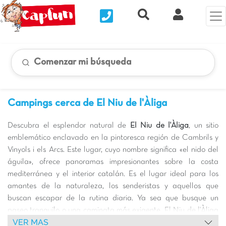
Nous contacter
Recherche rapide
Mi Cuenta
Comenzar mi búsqueda
Campings cerca de El Niu de l'Àliga
Descubra el esplendor natural de
El Niu de l'Àliga
, un sitio
emblemático enclavado en la pintoresca región de Cambrils y
Vinyols i els Arcs. Este lugar, cuyo nombre significa «el nido del
guila», ofrece panoramas impresionantes sobre la costa
mediterránea y el interior catalán. Es el lugar ideal para los
amantes de la naturaleza, los senderistas y aquellos que
buscan escapar de la rutina diaria. Ya sea que busque un
paseo tranquilo o una caminata más exigente, El Niu de l'Àliga
VER MAS
promete una experiencia memorable con sus grandiosos