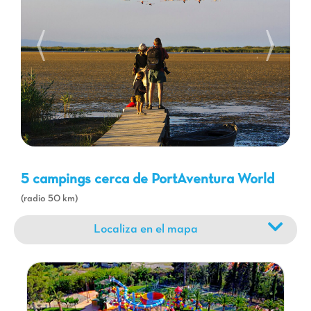
de Salou o La Pineda, son perfectas para nadar y practicar
actividades náuticas. Descubra la riqueza histórica de
Tarragona
, ciudad declarada Patrimonio de la Humanidad por
la UNESCO, con su anfiteatro romano y sus murallas. El Delta
del Ebro, un parque natural de biodiversidad excepcional, es
ideal para paseos en bicicleta, observación de aves y el
descubrimiento de paisajes únicos. Con un camping Capfun
como base, tiene la seguridad de combinar la emoción del
parque con la belleza natural y cultural de la región, para
recuerdos de vacaciones memorables.
5 campings cerca de PortAventura World
(radio 50 km)
Localiza en el mapa