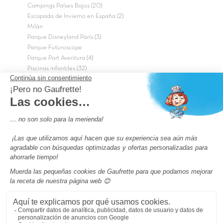
Campings Países Bajos (20)
Escapada de Invierno en España (2)
Milán
Parque Disneyland París (3)
Parque Futuroscope
Parque Port Aventura (4)
Piscinas infantiles (32)
Pumptrack (24)
Puy du Fou (2)
Roma
Semana Santa (17)
tripadvisor Traveler’s Choice 2026 (43)
Campings de 4 estrellas en Francia
campings niños Francia
Los camping con piscinas en Francia
Camping Barcelona
Camping Murcia
Camping Costa Brava
Camping Costa daurada
Pass camping