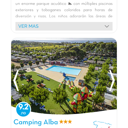
un enorme parque acuático 🏊 con múltiples piscinas
exteriores y toboganes coloridos para horas de
diversión y risas. Los niños adorarán las áreas de
juego temáticas, el castillo de aventuras y la piscina
VER MAS
de bolas interior. Disfruten de un variado programa
de animación 🎭 con nuestras mascotas,
espectáculos y actividades deportivas como pádel y
fútbol. Nuestros cómodos bungalows de madera 🏡
con terraza son ideales para relajarse. Exploren los
alrededores: la playa de Salou 🏖️, el encantador
puerto de Cambrils, la riqueza histórica de Tarragona
(UNESCO) y las emociones de Port Aventura 🎢.
¡Unas vacaciones inolvidables les esperan bajo el sol!
🌞
La opinión de Carolina
El camping está a 7 minutos en bicicleta del
9.2
centro de Cambrils, una de las ciudades más
agradables de la costa española. Hermosa
Camping Alba, Camping Cataluña
Camping Alba
riviera, llena de pequeños restaurantes,