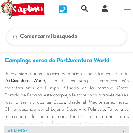
Nous contacter
Recherche rapide
Mi Cuenta
Comenzar mi búsqueda
Campings cerca de PortAventura World
¡Bienvenido a unas vacaciones familiares inolvidables cerca de
PortAventura World
, uno de los parques temáticos más
espectaculares de Europa! Situado en la hermosa Costa
Dorada de España, este complejo le transporta a través de seis
fascinantes mundos temáticos, desde el Mediterráneo hasta
China, pasando por el Lejano Oeste y la Polinesia. Tanto si es
un amante de las emociones fuertes con montañas rusas
vertiginosas como Shambhala y Dragon Khan, como si prefiere
VER MAS
las atracciones más suaves para los niños pequeños,