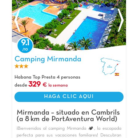
9.1
Camping Mirmanda, Camping Cataluña
Camping Mirmanda
Habana Top Presta 4 personas
329
desde
la semana
HAGA CLIC AQUI
Mirmanda – situado en Cambrils
(a 8 km de PortAventura World)
¡Bienvenidos al camping Mirmanda 🏕️, la escapada
perfecta para sus vacaciones familiares! Descubran