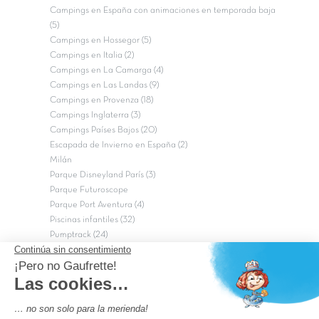
Campings en España con animaciones en temporada baja
(5)
Campings en Hossegor (5)
Campings en Italia (2)
Campings en La Camarga (4)
Campings en Las Landas (9)
Campings en Provenza (18)
Campings Inglaterra (3)
Campings Países Bajos (20)
Escapada de Invierno en España (2)
Milán
Parque Disneyland París (3)
Parque Futuroscope
Parque Port Aventura (4)
Piscinas infantiles (32)
Pumptrack (24)
Puy du Fou (2)
Roma
Semana Santa (17)
tripadvisor Traveler’s Choice 2026 (43)
Campings de 4 estrellas en Francia