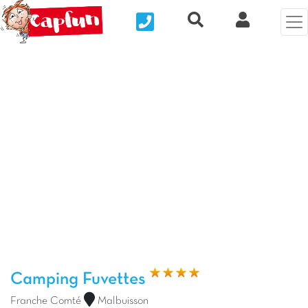
Nous contacter
Recherche rapide
Mi Cuenta
Foto anterior
Fot
Camping Fuvettes
Franche Comté
Malbuisson