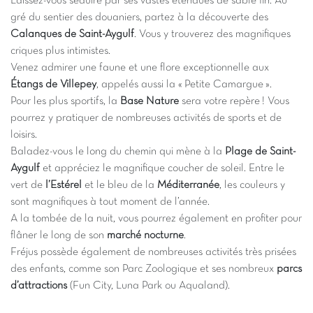
Laissez-vous séduire par ses vastes étendues de sable fin. Au
gré du sentier des douaniers, partez à la découverte des
Calanques de Saint-Aygulf
. Vous y trouverez des magnifiques
criques plus intimistes.
Venez admirer une faune et une flore exceptionnelle aux
Étangs de Villepey
, appelés aussi la « Petite Camargue ».
Pour les plus sportifs, la
Base Nature
sera votre repère ! Vous
pourrez y pratiquer de nombreuses activités de sports et de
loisirs.
Baladez-vous le long du chemin qui mène à la
Plage de Saint-
Aygulf
et appréciez le magnifique coucher de soleil. Entre le
vert de
l’Estérel
et le bleu de la
Méditerranée
, les couleurs y
sont magnifiques à tout moment de l’année.
A la tombée de la nuit, vous pourrez également en profiter pour
flâner le long de son
marché nocturne
.
Fréjus possède également de nombreuses activités très prisées
des enfants, comme son Parc Zoologique et ses nombreux
parcs
d’attractions
(Fun City, Luna Park ou Aqualand).