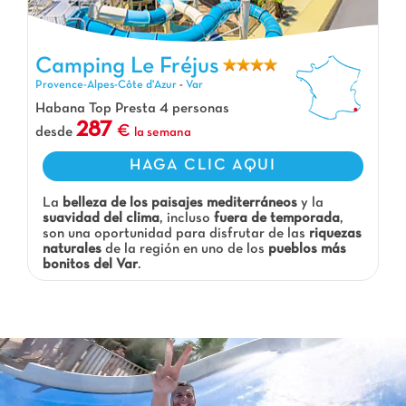
Camping Le Fréjus
Camping Le Fréjus, Camping Provence-Alpes-Côte d'Azur
Provence-Alpes-Côte d'Azur
-
Var
Habana Top Presta 4 personas
287
desde
la semana
HAGA CLIC AQUI
La
belleza de los paisajes mediterráneos
y la
suavidad del clima
, incluso
fuera de temporada
,
son una oportunidad para disfrutar de las
riquezas
naturales
de la región en uno de los
pueblos más
bonitos del Var
.