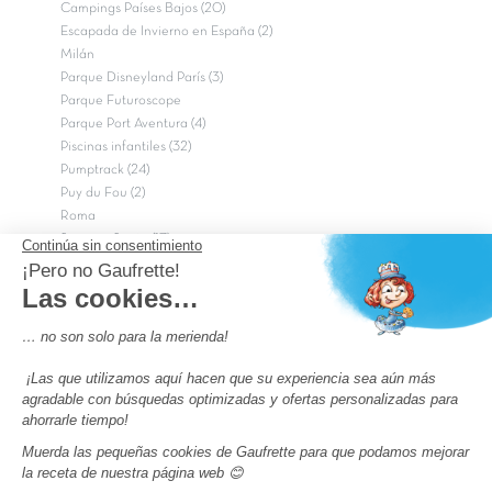
Campings Países Bajos (20)
Escapada de Invierno en España (2)
Milán
Parque Disneyland París (3)
Parque Futuroscope
Parque Port Aventura (4)
Piscinas infantiles (32)
Pumptrack (24)
Puy du Fou (2)
Roma
Semana Santa (17)
tripadvisor Traveler’s Choice 2026 (43)
Campings de 4 estrellas en Francia
campings niños Francia
Los camping con piscinas en Francia
Camping Barcelona
Camping Murcia
Camping Costa Brava
Camping Costa daurada
Pass camping