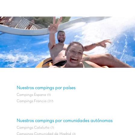
Nuestros campings por países
Campings Espana
(9)
Campings Francia
(217)
Nuestros campings por comunidades autónomas
Campings Cataluña
(7)
Campings Comunidad de Madrid
(2)