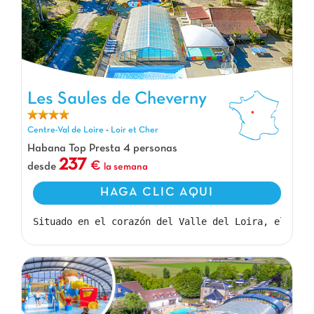
Les Saules de Cheverny
Les Saules de Cheverny, Camping Centre-Val de Loire
Centre-Val de Loire
-
Loir et Cher
Habana Top Presta 4 personas
237
desde
la semana
HAGA CLIC AQUI
Situado en el corazón del Valle del Loira, el camp