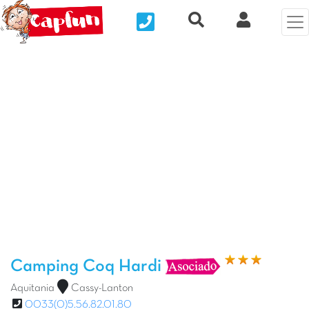
Nous contacter
Recherche rapide
Mi Cuenta
Foto anterior
Fot
Camping Coq Hardi
Aquitania
Cassy-Lanton
0033(0)5.56.82.01.80