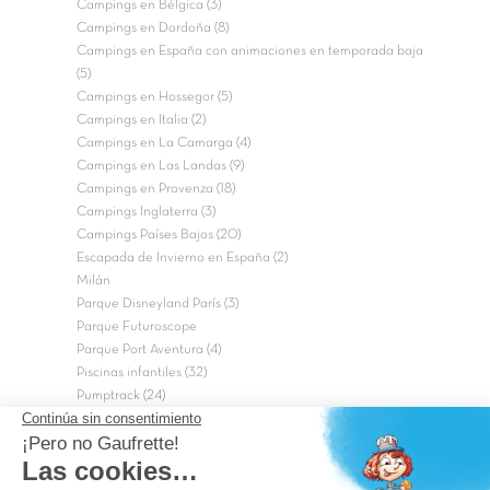
Campings en Bélgica (3)
Campings en Dordoña (8)
Campings en España con animaciones en temporada baja
(5)
Campings en Hossegor (5)
Campings en Italia (2)
Campings en La Camarga (4)
Campings en Las Landas (9)
Campings en Provenza (18)
Campings Inglaterra (3)
Campings Países Bajos (20)
Escapada de Invierno en España (2)
Milán
Parque Disneyland París (3)
Parque Futuroscope
Parque Port Aventura (4)
Piscinas infantiles (32)
Pumptrack (24)
Puy du Fou (2)
Roma
Semana Santa (17)
tripadvisor Traveler’s Choice 2026 (43)