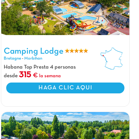
Camping Lodge, Camping Bretagne
Camping Lodge
Bretagne
-
Morbihan
Habana Top Presta 4 personas
315
desde
la semana
HAGA CLIC AQUI