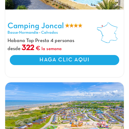
Camping Joncal, Camping Basse-Normandie
Camping Joncal
Basse-Normandie
-
Calvados
Habana Top Presta 4 personas
322
desde
la semana
HAGA CLIC AQUI