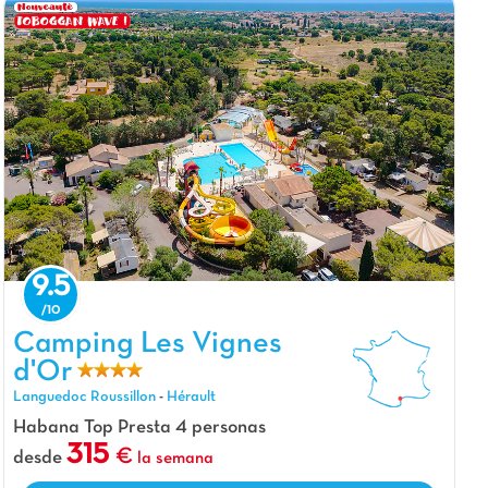
9.5
Camping Les Vignes d'Or, Camping Languedoc Roussillon
Camping Les Vignes
d'Or
Languedoc Roussillon
-
Hérault
Habana Top Presta 4 personas
315
desde
la semana