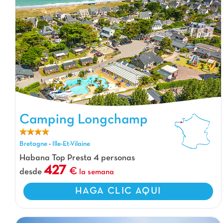
Camping Longchamp, Camping Bretagne
Camping Longchamp
Bretagne
-
Ille-Et-Vilaine
Habana Top Presta 4 personas
427
desde
la semana
HAGA CLIC AQUI