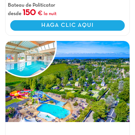
Bateau de Politicator
150
desde
la nuit
HAGA CLIC AQUI
Camping Armor Héol, Camping Pays de la Loire