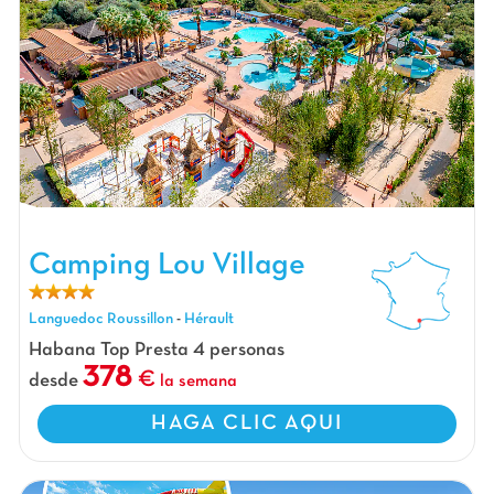
Camping Lou Village, Camping Languedoc Roussillon
Camping Lou Village
Languedoc Roussillon
-
Hérault
Habana Top Presta 4 personas
378
desde
la semana
HAGA CLIC AQUI