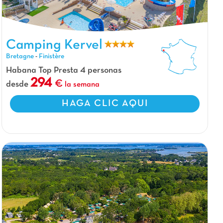
Camping Kervel, Camping Bretagne
Camping Kervel
Bretagne
-
Finistère
Habana Top Presta 4 personas
294
desde
la semana
HAGA CLIC AQUI