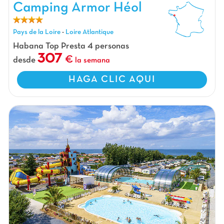
Camping Armor Héol
Pays de la Loire
-
Loire Atlantique
Habana Top Presta 4 personas
307
desde
la semana
HAGA CLIC AQUI