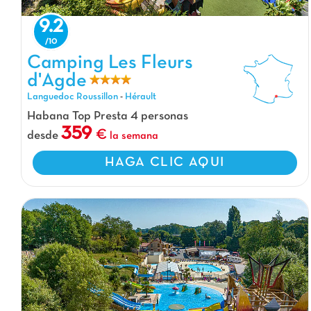
Camping Les Fleurs d'Agde, Camping Languedoc Roussillon
9.2
Camping Les Fleurs
d'Agde
Languedoc Roussillon
-
Hérault
Habana Top Presta 4 personas
359
desde
la semana
HAGA CLIC AQUI