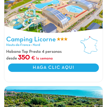
Camping Licorne, Camping Hauts-de-France
Camping Licorne
Hauts-de-France
-
Nord
Habana Top Presta 4 personas
350
desde
la semana
HAGA CLIC AQUI