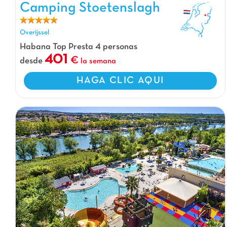
Camping Stoetenslagh, Camping Overijssel
Camping Stoetenslagh
Overijssel
Habana Top Presta 4 personas
401
desde
la semana
HAGA CLIC AQUI