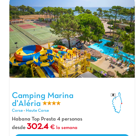
Camping Marina d'Aléria , Camping Corse
Camping Marina
d'Aléria
Corse
-
Haute Corse
Habana Top Presta 4 personas
302.4
desde
la semana