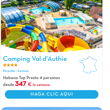
Camping Val d'Authie, Camping Picardie
Camping Val d'Authie
Picardie
-
Somme
Habana Top Presta 4 personas
347
desde
la semana
HAGA CLIC AQUI