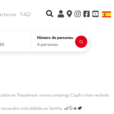
Recherche rapide
L
áctenos
FAQ
Número de personas
26
4 personas
icados en Tripadvisor, varios campings Capfun han recibido
ecuerdos inolvidables en familia. 🎢💦☀️🏕️