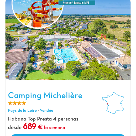
Camping Michelière, Camping Pays de la Loire
Camping Michelière
Pays de la Loire
-
Vendée
Habana Top Presta 4 personas
689
desde
la semana