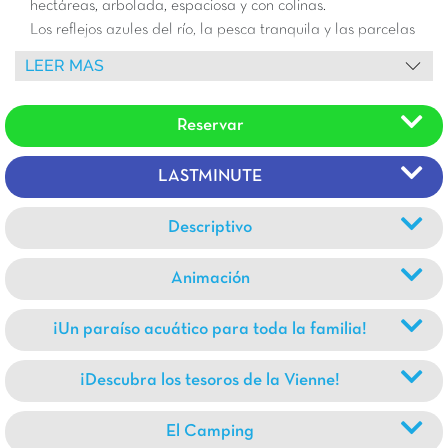
hectáreas, arbolada, espaciosa y con colinas.
Los reflejos azules del río, la pesca tranquila y las parcelas
en plena naturaleza hacen de este lugar un sitio mágico.
LEER MAS
Pequeños y grandes se divertirán en las piscinas lúdicas y
los toboganes, con el espectacular Spacebowl como
Reservar
protagonista.
Entre Futuroscope, el Valle de los Monos y el
Marais Poitevin, ¡la región de Vienne está llena de
sorpresas!
LASTMINUTE
Los alrededores ofrecen muchas actividades al aire libre:
piragüismo, paseos en barca, pesca, senderismo… Sin
Descriptivo
olvidar Poitiers, cuyo extraordinario patrimonio
arquitectónico se revela a lo largo de una ruta de
Animación
descubrimiento, culminando con la majestuosa Notre-
Dame-la-Grande, una joya del arte románico.
¡Un paraíso acuático para toda la familia!
¡Descubra los tesoros de la Vienne!
El Camping