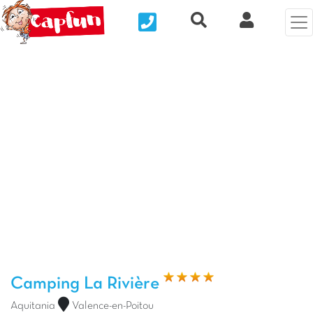
Nous contacter
Recherche rapide
Mi Cuenta
Foto anterior
Fot
Camping La Rivière
Aquitania
Valence-en-Poitou