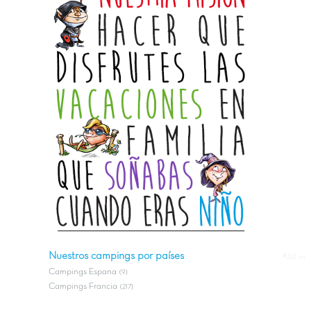
Nuestros campings por países
#All in
Campings Espana
(9)
Campings Francia
(217)