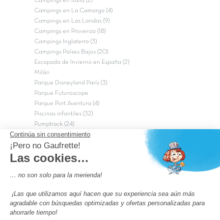
Campings en Italia (2)
Campings en La Camarga (4)
Campings en Las Landas (9)
Campings en Provenza (18)
Campings Inglaterra (3)
Campings Países Bajos (20)
Escapada de Invierno en España (2)
Milán
Parque Disneyland París (3)
Parque Futuroscope
Parque Port Aventura (4)
Piscinas infantiles (32)
Pumptrack (24)
Puy du Fou (2)
Roma
Semana Santa (17)
tripadvisor Traveler’s Choice 2026 (43)
Campings de 4 estrellas en Francia
campings niños Francia
Los camping con piscinas en Francia
Camping Barcelona
Camping Murcia