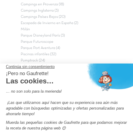
Campings en Provenza (18)
Campings Inglaterra (3)
Campings Países Bajos (20)
Escapada de Invierno en España (2)
Milán
Parque Disneyland París (3)
Parque Futuroscope
Parque Port Aventura (4)
Piscinas infantiles (32)
Pumptrack (24)
Puy du Fou (2)
Roma
Semana Santa (17)
tripadvisor Traveler’s Choice 2026 (43)
Campings de 4 estrellas en Francia
campings niños Francia
Los camping con piscinas en Francia
Camping Barcelona
Camping Murcia
Camping Costa Brava
Camping Costa daurada