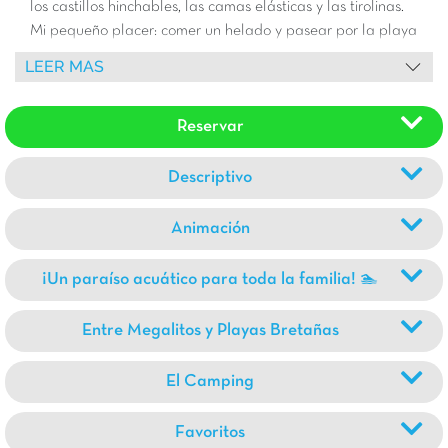
los castillos hinchables, las camas elásticas y las tirolinas.
Mi pequeño placer: comer un helado y pasear por la playa
de Carnac. En verano, un autobús lanzadera le lleva
LEER MAS
hasta allí.Y mi favorito: ¡dar de comer a Saturne, el burro
del camping!
Reservar
Descriptivo
Animación
¡Un paraíso acuático para toda la familia! 🏊
Entre Megalitos y Playas Bretañas
El Camping
Favoritos