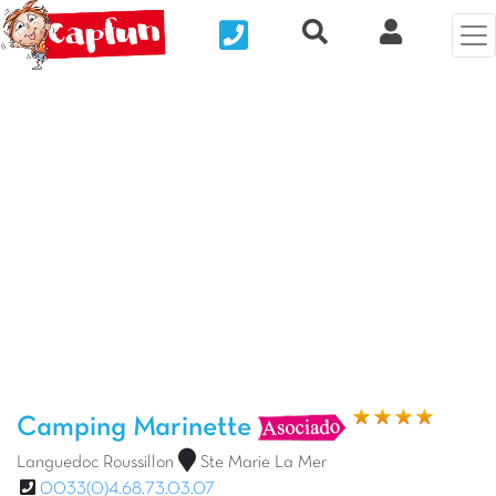
Nous contacter
Recherche rapide
Mi Cuenta
Foto anterior
Fot
Camping Marinette
Languedoc Roussillon
Ste Marie La Mer
0033(0)4.68.73.03.07