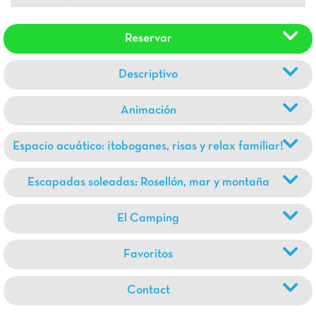
refugio cercano, perfecto para quienes buscan
tranquilidad. Comercios, restaurantes y la gran playa
Reservar
están a un paso. Difícil resistirse… ¡siempre se vuelve!
Descriptivo
Animación
Espacio acuático: ¡toboganes, risas y relax familiar!
Escapadas soleadas: Rosellón, mar y montaña
El Camping
Favoritos
Contact