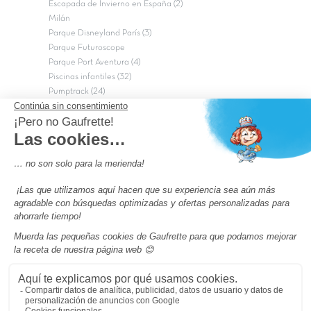
Escapada de Invierno en España (2)
Milán
Parque Disneyland París (3)
Parque Futuroscope
Parque Port Aventura (4)
Piscinas infantiles (32)
Pumptrack (24)
Puy du Fou (2)
Roma
Semana Santa (17)
tripadvisor Traveler’s Choice 2026 (43)
Campings de 4 estrellas en Francia
campings niños Francia
Los camping con piscinas en Francia
Camping Barcelona
Camping Murcia
Camping Costa Brava
Camping Costa daurada
Pass camping
Preguntas más frecuentes
Aviso legal