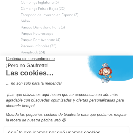
Campings Inglaterra (3)
Campings Países Bajos (20)
Escapada de Invierno en España (2)
Milán
Parque Disneyland París (3)
Parque Futuroscope
Parque Port Aventura (4)
Piscinas infantiles (32)
Pumptrack (24)
Puy du Fou (2)
Roma
Semana Santa (17)
tripadvisor Traveler’s Choice 2026 (43)
Campings de 4 estrellas en Francia
campings niños Francia
Los camping con piscinas en Francia
Camping Barcelona
Camping Murcia
Camping Costa Brava
Camping Costa daurada