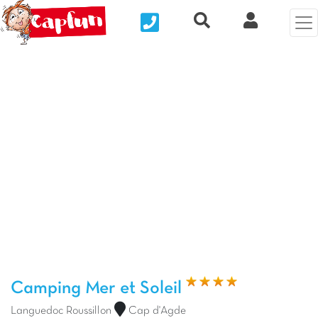
Nous contacter
Recherche rapide
Mi Cuenta
Foto anterior
Fot
Camping Mer et Soleil
Languedoc Roussillon
Cap d'Agde