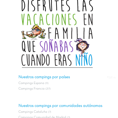
Nuestros campings por países
#All in
Campings Espana
(9)
Campings Francia
(217)
Nuestros campings por comunidades autónomas
Campings Cataluña
(7)
Campings Comunidad de Madrid
(2)