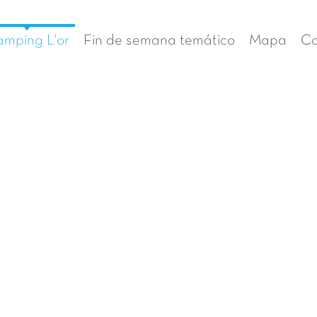
mping L'or
Fin de semana temático
Mapa
Co