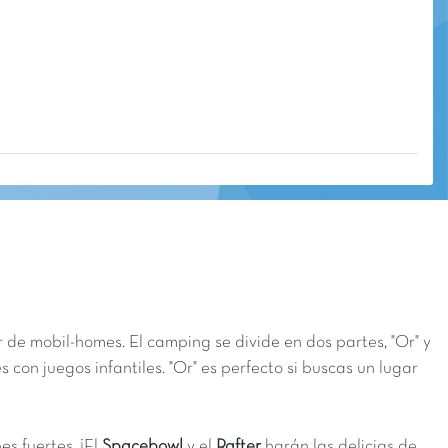
r de mobil-homes. El camping se divide en dos partes, "Or" y
 con juegos infantiles. "Or" es perfecto si buscas un lugar
es fuertes.
¡El
Spacebowl
y el
Rafter
harán las delicias de