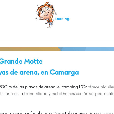
 Grande Motte
ayas de arena, en Camarga
00 m de las playas de arena
,
el camping L'Or
ofrece alquile
l si buscas la tranquilidad y mobil homes con áreas peatonales
iscina
,
piscina infantil
para niños y
toboganes
para sensacion