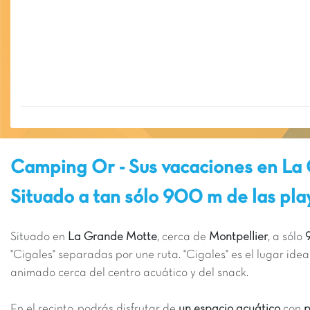
Camping Or - Sus vacaciones en La
Situado a tan sólo 900 m de las pl
Situado en
La Grande Motte
, cerca de
Montpellier
, a sólo
9
"Cigales" separadas por une ruta. "Cigales" es el lugar idea
animado cerca del centro acuático y del snack.
En el recinto, podrás disfrutar de
un espacio acuático
con
p