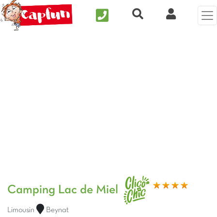
Nous contacter
Recherche rapide
Mi Cuenta
Foto anterior
Fot
Camping Lac de Miel
Limousin
Beynat