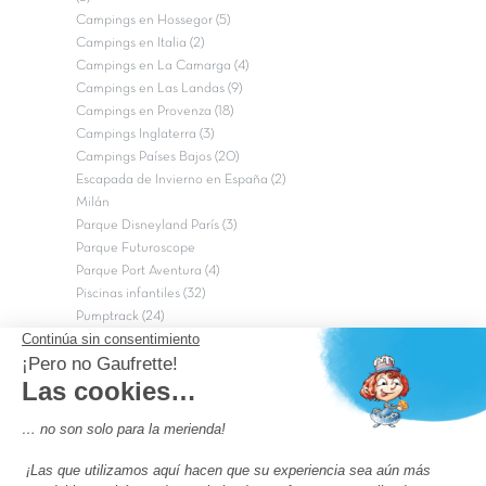
Campings en Hossegor (5)
Campings en Italia (2)
Campings en La Camarga (4)
Campings en Las Landas (9)
Campings en Provenza (18)
Campings Inglaterra (3)
Campings Países Bajos (20)
Escapada de Invierno en España (2)
Milán
Parque Disneyland París (3)
Parque Futuroscope
Parque Port Aventura (4)
Piscinas infantiles (32)
Pumptrack (24)
Puy du Fou (2)
Roma
Semana Santa (17)
tripadvisor Traveler’s Choice 2026 (43)
Campings de 4 estrellas en Francia
campings niños Francia
Los camping con piscinas en Francia