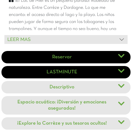
¡El Lac de Miel es un pequeño paraíso! Rodeado de
naturaleza. Entre Corrèze y Dordogne. Lo que me
encanta: el acceso directo al lago y la playa. Los niños
pueden jugar de forma segura con los toboganes y los
trampolines. Y aunque el tiempo no sea bueno, hay una
piscina cubierta donde todos pueden divertirse. Además,
LEER MAS
hermosos pueblos pintorescos están cerca del camping:
Collonges-la-Rouge, Rocamadour... ¡Sin mencionar las
Reservar
imprescindibles Cuevas de Lascaux!
LASTMINUTE
Descriptivo
Espacio acuático: ¡Diversión y emociones
aseguradas!
¡Explore la Corrèze y sus tesoros ocultos!