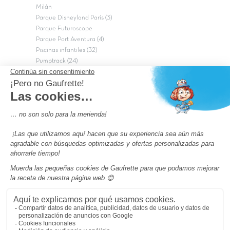
Milán
Parque Disneyland París (3)
Parque Futuroscope
Parque Port Aventura (4)
Piscinas infantiles (32)
Pumptrack (24)
Puy du Fou (2)
Roma
Semana Santa (17)
tripadvisor Traveler’s Choice 2026 (43)
Campings de 4 estrellas en Francia
campings niños Francia
Los camping con piscinas en Francia
Camping Barcelona
Camping Murcia
Camping Costa Brava
Camping Costa daurada
Pass camping
Preguntas más frecuentes
Aviso legal