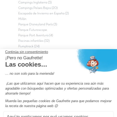
Campings Inglaterra (3)
Campings Países Bajos (20)
Escapada de Invierno en España (2)
Milán
Parque Disneyland París (3)
Parque Futuroscope
Parque Port Aventura (4)
Piscinas infantiles (32)
Pumptrack (24)
Puy du Fou (2)
Roma
Semana Santa (17)
tripadvisor Traveler’s Choice 2026 (43)
Campings de 4 estrellas en Francia
campings niños Francia
Los camping con piscinas en Francia
Camping Barcelona
Camping Murcia
Camping Costa Brava
Camping Costa daurada