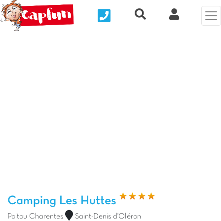
Nous contacter
Recherche rapide
Mi Cuenta
Foto anterior
Fot
Camping Les Huttes
Poitou Charentes
Saint-Denis d'Oléron