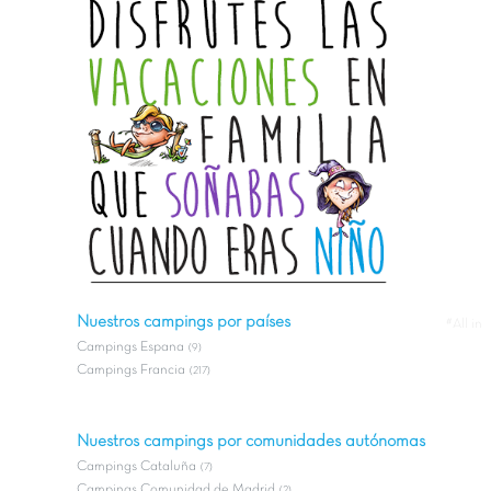
Nuestros campings por países
#All in
Campings Espana
(9)
Campings Francia
(217)
Nuestros campings por comunidades autónomas
Campings Cataluña
(7)
Campings Comunidad de Madrid
(2)