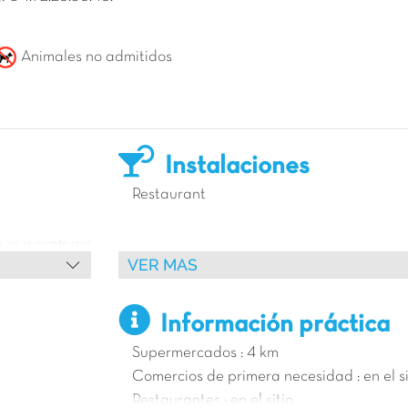
Animales no admitidos
Instalaciones
Restaurant
ne, no se permite ropa
VER MAS
Snack
e baño, bermudas, ropa
Información práctica
Tienda de comestibles
Supermercados : 4 km
Comercios de primera necesidad : en el si
Restaurantes : en el sitio