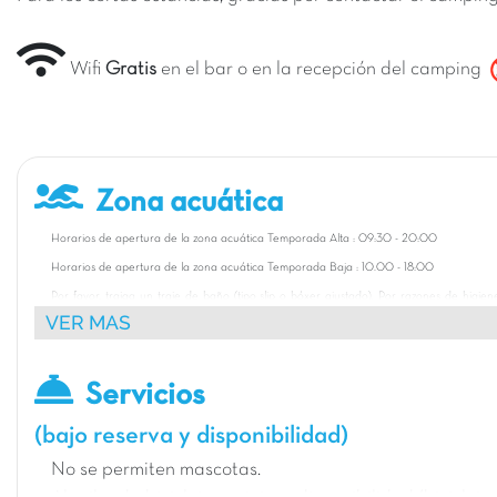
Wifi
Gratis
en el bar o en la recepción del camping
Zona acuática
Horarios de apertura de la zona acuática Temporada Alta : 09:30 - 20:00
Horarios de apertura de la zona acuática Temporada Baja : 10.00 - 18:00
Por favor, traiga un traje de baño (tipo slip o bóxer ajustado). Por razones de higie
VER MAS
larga en las piscinas (pantalones cortos, calzoncillos, trajes de neopreno, faldas d
normal, bañadores de cuerpo entero, etc.).
Los niños pequeños deben usar pañales especiales para el baño.
Servicios
El uso de la pulsera es obligatorio.
(bajo reserva y disponibilidad)
Los niños que no saben nadar deben llevar manguitos en todo momento.
Los pantalones cortos y burkinis son prohibidos.
No se permiten mascotas.