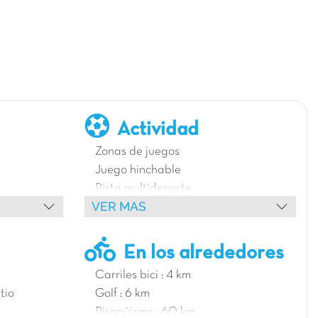
Actividad
Zonas de juegos
Juego hinchable
Pista multideporte
VER MAS
Pistas de petanca
Tenis
Mesas de ping-pong
En los alrededores
Cancha de voleibol / Cancha de voley
Carriles bici : 4 km
playa
tio
Golf : 6 km
Campo de futbol
Piragüismo : 60 km