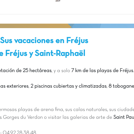
Sus vacaciones en Fréjus
e Fréjus y Saint-Raphaël
etación de 25 hectáreas
, y a solo
7 km de las playas de Fréjus
.
as exteriores
,
2 piscinas cubiertas y climatizadas
,
8 tobogane
ermosas playas de arena fina, sus calas naturales, sus ciuda
les Gorges du Verdon o visitar las galerias de arte de
Saint Pau
g: 04.92.28.38.48.