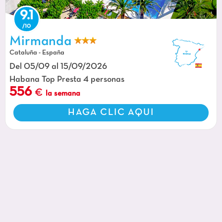
9.1
Piscinas exteriores y toboganes acuáticos en el camping CAPFUN Mirmanda
en Cambrils - Vinyols i els Arcs (43).
Mirmanda
Cataluña - España
Del 05/09 al 15/09/2026
Habana Top Presta 4 personas
556
la semana
HAGA CLIC AQUI