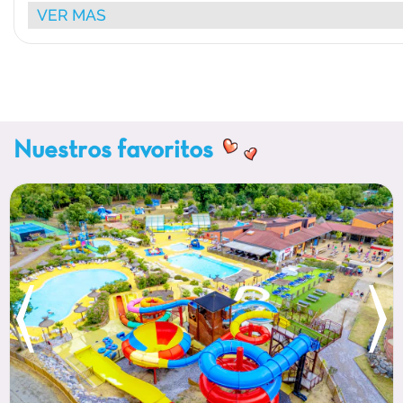
Alquiler de bicicletas sujeto a disponibilidad (biciclet
VER MAS
15 €/día y 49 €/semana; bicicleta infantil: 10 €/día y
Mascotas admitidas (salvo en los Sun TOP PRESTA y
PRESTA): 6.50€/día
Finza: 610€ para todos los alojamientos
Caja fuerte: 4€/día - 20€/semana
Menaje: 70€ por los Mh 2 habitaciones y 140€ 
Nuestros favoritos
habitaciones
El kit cuenta con sábanas y toallas. Precio/estancia.
Kit 2 personas: 50€/estancia
Kit 4 personas: 100€/estancia
Kit 6 personas: 150€/estancia
Kit 8 prsonas: 200€/estancia
Wifi: En los Resort Top Presta, Sun Top Presta y Resor
servicio gratuito para 2 personas // Wifi disponib
camping // Wifi (de pago): 8€/día y 15€/semana
Barbacoa prohibida