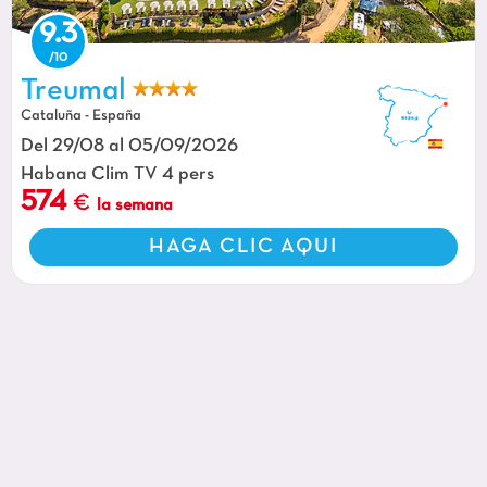
9.3
Piscina, playa en el camping CAPFUN Treumal en Platja d'Aro (17).
Treumal
Cataluña - España
Del 29/08 al 05/09/2026
Habana Clim TV 4 pers
574
la semana
HAGA CLIC AQUI