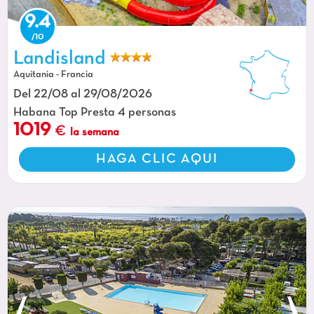
9.4
Toboganes acuáticos gigantes y piscinas en el camping CAPFUN Landisland
en Moliets-et-Maa (40).
Landisland
Aquitania - Francia
Del 22/08 al 29/08/2026
Habana Top Presta 4 personas
1019
la semana
HAGA CLIC AQUI