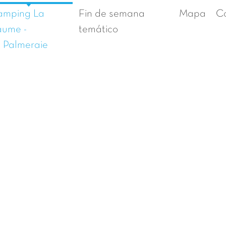
amping La
Fin de semana
Mapa
C
ume -
temático
 Palmeraie