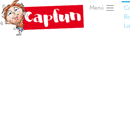
C
Menú
Ba
La
Foto anterior