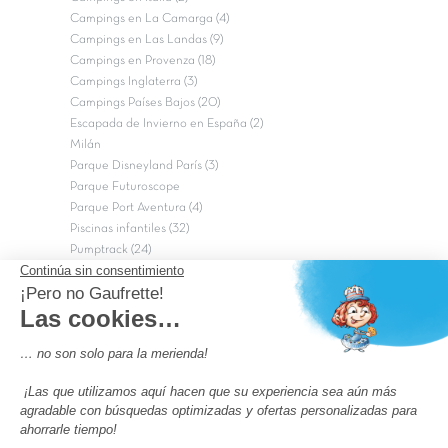
Campings en La Camarga (4)
Campings en Las Landas (9)
Campings en Provenza (18)
Campings Inglaterra (3)
Campings Países Bajos (20)
Escapada de Invierno en España (2)
Milán
Parque Disneyland París (3)
Parque Futuroscope
Parque Port Aventura (4)
Piscinas infantiles (32)
Pumptrack (24)
Puy du Fou (2)
Roma
Semana Santa (17)
tripadvisor Traveler’s Choice 2026 (43)
Campings de 4 estrellas en Francia
campings niños Francia
Los camping con piscinas en Francia
Camping Barcelona
Camping Murcia