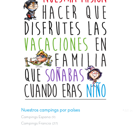
Nuestros campings por países
#All in
Campings Espana
(9)
Campings Francia
(217)