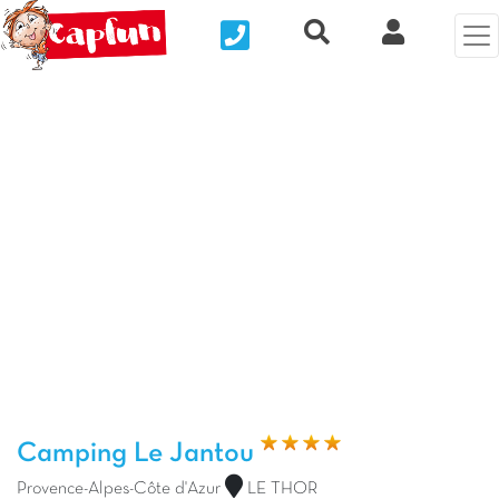
Nous contacter
Recherche rapide
Mi Cuenta
Foto anterior
Fot
Camping Le Jantou
Provence-Alpes-Côte d'Azur
LE THOR