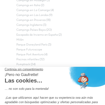
Campings en Hossegor (5)
Campings en Italia (2)
Campings en La Camarga (4)
Campings en Las Landas (9)
Campings en Provenza (18)
Campings Inglaterra (3)
Campings Países Bajos (20)
Escapada de Invierno en España (2)
Milán
Parque Disneyland París (3)
Parque Futuroscope
Parque Port Aventura (4)
Piscinas infantiles (32)
Pumptrack (24)
Puy du Fou (2)
Roma
Semana Santa (17)
tripadvisor Traveler’s Choice 2026 (43)
Campings de 4 estrellas en Francia
campings niños Francia
Los camping con piscinas en Francia
Camping Barcelona