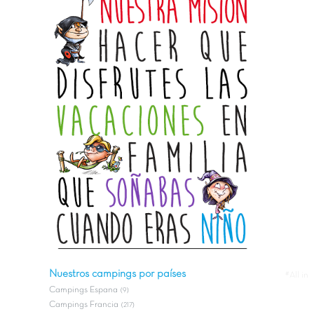
Nuestros campings por países
#All in
Campings Espana
(9)
Campings Francia
(217)