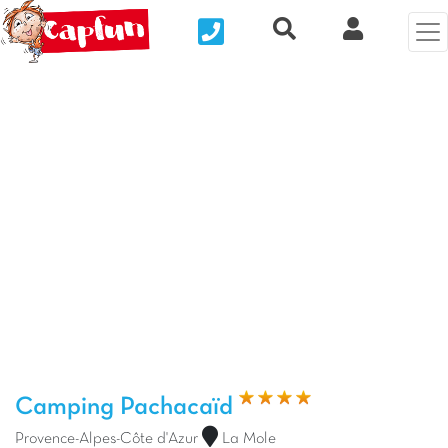
Nous contacter
Recherche rapide
Mi Cuenta
Foto anterior
Fot
Camping Pachacaïd
Provence-Alpes-Côte d'Azur
La Mole