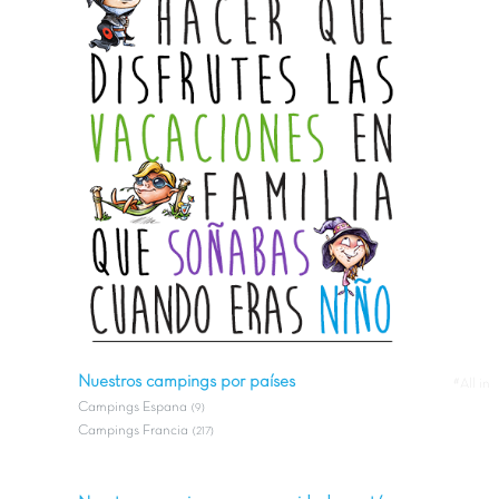
Nuestros campings por países
#All in
Campings Espana
(9)
Campings Francia
(217)