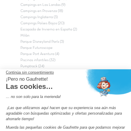
Campings en Las Landas (9)
Campings en Provenza (18)
Campings Inglaterra (3)
Campings Países Bajos (20)
Escapada de Invierno en España (2)
Milán
Parque Disneyland París (3)
Parque Futuroscope
Parque Port Aventura (4)
Piscinas infantiles (32)
Pumptrack (24)
Puy du Fou (2)
Roma
Semana Santa (17)
tripadvisor Traveler’s Choice 2026 (43)
Campings de 4 estrellas en Francia
campings niños Francia
Los camping con piscinas en Francia
Camping Barcelona
Camping Murcia
Camping Costa Brava