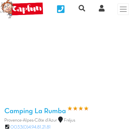
Nous contacter
Recherche rapide
Mi Cuenta
Foto anterior
Fot
Camping La Rumba
Provence-Alpes-Côte d'Azur
Fréjus
0033(0)4.94.81.21.81