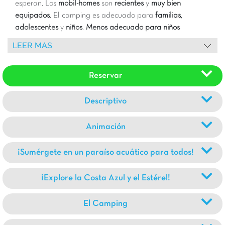
esperan. Los
mobil-homes
son
recientes
y
muy bien
equipados
. El camping es adecuado para
familias
,
adolescentes
y
niños
.
Menos adecuado para niños
pequeños o personas con movilidad reducida, ya que est
LEER MAS
en una
pendiente pronunciada
.
Reservar
Descriptivo
Animación
¡Sumérgete en un paraíso acuático para todos!
¡Explore la Costa Azul y el Estérel!
El Camping