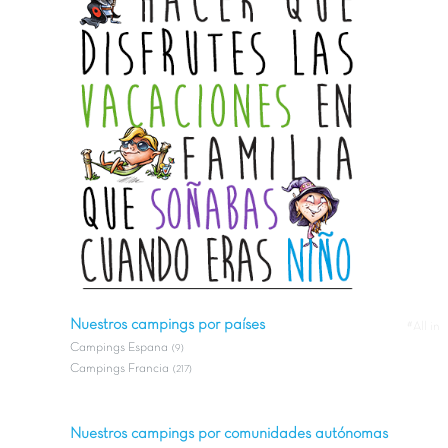
Nuestros campings por países
#All in
Campings Espana
(9)
Campings Francia
(217)
Nuestros campings por comunidades autónomas