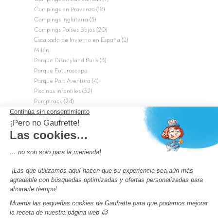
Campings en Provenza (18)
Campings Inglaterra (3)
Campings Países Bajos (20)
Escapada de Invierno en España (2)
Milán
Parque Disneyland París (3)
Parque Futuroscope
Parque Port Aventura (4)
Piscinas infantiles (32)
Pumptrack (24)
Puy du Fou (2)
Roma
Semana Santa (17)
tripadvisor Traveler’s Choice 2026 (43)
Campings de 4 estrellas en Francia
campings niños Francia
Los camping con piscinas en Francia
Camping Barcelona
Camping Murcia
Camping Costa Brava
Camping Costa daurada