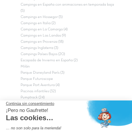
Campings en España con animaciones en temporada baja
(5)
Campings en Hossegor (5)
Campings en Italia (2)
Campings en La Camarga (4)
Campings en Las Landas (9)
Campings en Provenza (18)
Campings Inglaterra (3)
Campings Países Bajos (20)
Escapada de Invierno en España (2)
Milán
Parque Disneyland París (3)
Parque Futuroscope
Parque Port Aventura (4)
Piscinas infantiles (32)
Pumptrack (24)
Puy du Fou (2)
Roma
Semana Santa (17)
tripadvisor Traveler’s Choice 2026 (43)
Campings de 4 estrellas en Francia