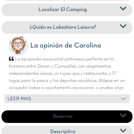
Localizar El Camping
¿Quién es Lakeshore Leisure?
La opinión de Carolina
La escapada vacacional pintoresca perfecta en la
frontera entre Devon y Cornualles, con alojamientos
independientes únicos, un lujoso spa y restaurante, y 17
lagos para la pesca y los deportes acuáticos. Alójese en un
acogedor lodge o apartamento vacacional, o pruebe algo
un poco más inusual, como un Lake Pod, una Floating
LEER MAS
Lodge o un Luxury Cocoon, exclusivos de Clawford Lakes y
la máxima expresión del glamping. Pase sus días
Reservar
relajándose en el lujoso spa con salas de tratamientos,
sauna y piscina cubierta con vistas al lago de recreo. Vaya
a pescar en los lagos – también hay tienda de pesca y
Descriptivo