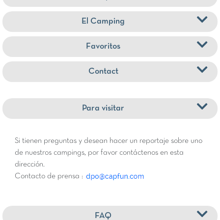
clases de pesca – o pruebe el kayak, el paddle surf o
incluso la natación en aguas abiertas. Hay diversión para
El Camping
toda la familia, con actividades gratuitas de Park Ranger
durante las vacaciones escolares y veladas alrededor de
Favoritos
la hoguera con otros huéspedes. Disfrute de bebidas y
comidas en el bar y restaurante The Apple & Grape,
Contact
donde podrá sentarse en la terraza y cenar tanto dentro
como fuera para aprovechar al máximo los días soleados.
Y si desea explorar más allá, la costa de Bude está a
Para visitar
menos de media hora.
Si tienen preguntas y desean hacer un reportaje sobre uno
de nuestros campings, por favor contáctenos en esta
dirección.
Contacto de prensa :
FAQ