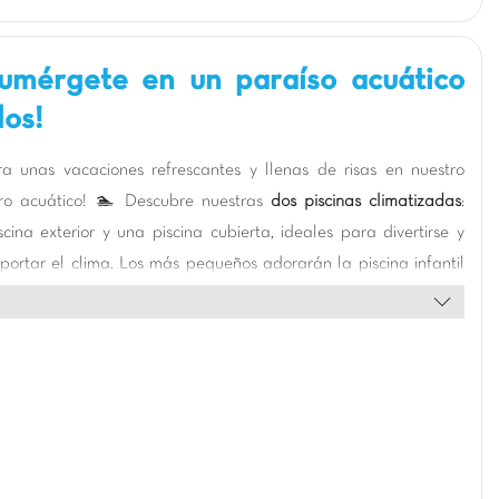
Sumérgete en un paraíso acuático
dos!
a unas vacaciones refrescantes y llenas de risas en nuestro
tro acuático! 🏊 Descubre nuestras
dos piscinas climatizadas
:
cina exterior y una piscina cubierta, ideales para divertirse y
mportar el clima. Los más pequeños adorarán la piscina infantil
tizada y el área de juegos acuáticos con sus divertidas bombas,
los mayores (6-14 años) se lo pasarán en grande con el cubo
os chorros de agua.
á garantizada con nuestros numerosos toboganes, ¡incluyendo
ante de
65 metros de largo
! Nuestra nueva zona Aquaplay, con
as lúdicas y juegos de agua coloridos, promete horas de