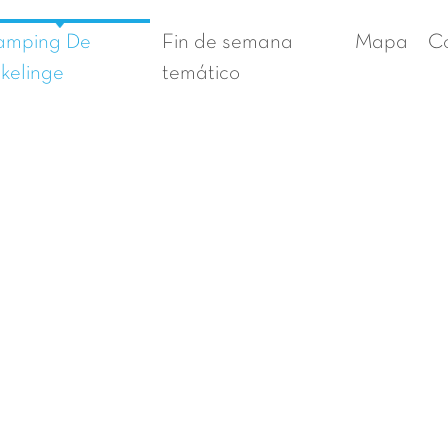
amping De
Fin de semana
Mapa
C
kelinge
temático