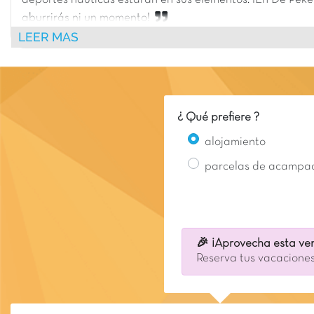
deportes náuticas estarán en sus elementos. ¡En De Peke
aburrirás ni un momento!
LEER MAS
¿ Qué prefiere ?
alojamiento
parcelas de acampa
🎉 ¡Aprovecha esta ven
Reserva tus vacaciones