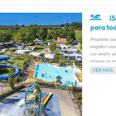
¡
para to
¡Prepárate par
magnífico cen
una amplia pis
relajarse sin i
Foto siguiente
exterior clima
VER MAS
mientras que 
basculante y l
La emoción est
uno impresion
sus estructur