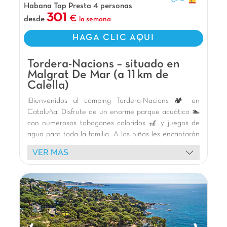
Habana Top Presta 4 personas
301
desde
la semana
HAGA CLIC AQUI
Tordera-Nacions – situado en
Malgrat De Mar (a 11 km de
Calella)
¡Bienvenidos al camping Tordera-Nacions 🏕️ en
Cataluña! Disfrute de un enorme parque acuático 🏊
con numerosos toboganes coloridos 🎢 y juegos de
agua para toda la familia. A los niños les encantarán
las áreas de juegos temáticas (barco vikingo, cohete,
VER MAS
hinchables) y las mascotas 🥳. Nuestro dinámico
equipo de animación garantiza noches memorables,
espectáculos y fiestas de la espuma. Para los
deportistas, hay canchas multideporte, pádel y
petanca disponibles ⚽🎾. Explore los alrededores: la
hermosa playa de Tossa de Mar 🏖️, el Parque Güell
en Barcelona, las casas de colores de Gerona, Lloret