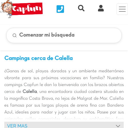
Nous contacter
Recherche rapide
Mi Cuenta
Comenzar mi búsqueda
Campings cerca de Calella
¿Ganas de sol, playas doradas y un ambiente mediterráneo
vibrante para sus próximas vacaciones en familia? Nuestros
campings Capfun le dan la bienvenida con los brazos abiertos
cerca de
Calella
, una encantadora ciudad costera situada en
la magnífica Costa Brava, no lejos de Malgrat de Mar. Calella
es famosa por sus largas playas de arena fina con Bandera
Azul, ideales para nadar y jugar con los niños. Pasee por sus
animadas calles comerciales, descubra su emblemático faro
VER MAS
que ofrece vistas panorámicas espectaculares, o saboree la