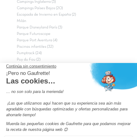
Campings Inglaterra (3)
Campings Países Bajos (20)
Escapada de Invierno en España (2)
Milán
Parque Disneyland París (3)
Parque Futuroscope
Parque Port Aventura (4)
Piscinas infantiles (32)
Pumptrack (24)
Puy du Fou (2)
Roma
Semana Santa (17)
tripadvisor Traveler’s Choice 2026 (43)
Campings de 4 estrellas en Francia
campings niños Francia
Los camping con piscinas en Francia
Camping Barcelona
Camping Murcia
Camping Costa Brava
Camping Costa daurada
Pass camping