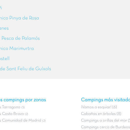
i
nico Pinya de Rosa
anes
 Pesca de Palamós
nico Marimurtra
stell
de Sant Feliu de Guíxols
s campings por zonas
Campings más visitad
 Tarragona
¡Vamos a esquiar! (6)
(5)
 Costa Brava
Cabañas en árboles (8)
(2)
 Comunidad de Madrid
Campings a orillas del mar (
(2)
Campings cerca de Burdeos 