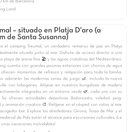
0 km de Barcelona
ing Land
mal – situado en Platja D'aro (a
m de Santa Susanna)
a el camping Treumal, un verdadero remanso de paz en Platja
idealmente situado junto al mar. Disfrute de acceso directo a una
a playa de arena fina 🏖️ y las aguas cristalinas del Mediterráneo.
ing cuenta con grandes piscinas exteriores con chorros de agua
 ofrecen momentos de refresco y relajación para toda la familia.
os adorarán las modernas zonas de juego 🎢, incluida la nueva
ille con toboganes. Alójese en nuestros bungalows de madera
rfectamente integrados en un entorno verde 🌿, cada uno con su
. Se ofrecen actividades deportivas (baloncesto, voleibol, ping-
 y animación creativa 🎨. Relájese en el césped con vistas al mar
 acogedor bar. Explore los alrededores: Girona, Tossa de Mar y el
medieval de Pals están al alcance para excursiones culturales. ¡Le
 unas vacaciones inolvidables!