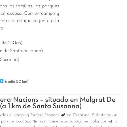
ara las familias, los parques
ácil acceso. Con un camping
tre la relajación junto a la
va.
de 50 km) :
km de Santa Susanna)
a Susanna)
na
(radio 50 km)
era-Nacions – situado en Malgrat De
(a 1 km de Santa Susanna)
nidos al camping Tordera-Nacions 🏕️ en Cataluña! Disfrute de un
 parque acuático 🏊 con numerosos toboganes coloridos 🎢 y