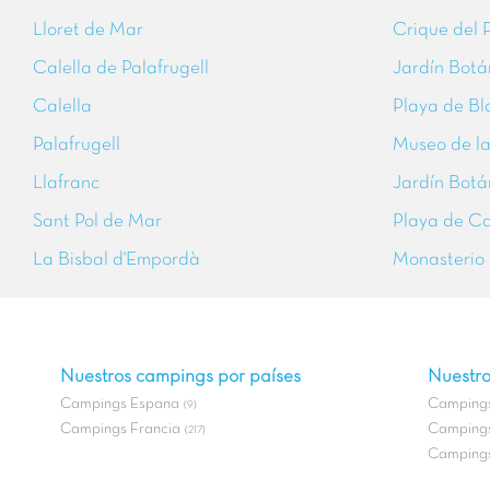
Lloret de Mar
Crique del P
Calella de Palafrugell
Jardín Botá
Calella
Playa de Bl
Palafrugell
Museo de la
Llafranc
Jardín Botá
Sant Pol de Mar
Playa de Ca
La Bisbal d'Empordà
Monasterio 
Nuestros campings por países
Nuestro
Campings Espana
Campings
(9)
Campings Francia
Campings
(217)
Campings