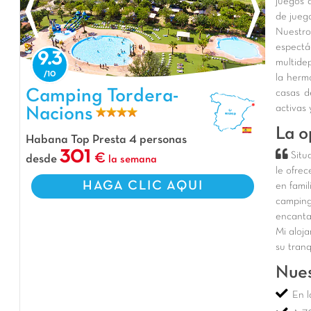
juegos 
de juego
Nuestro
espectá
9.3
multide
la herm
Camping Tordera-Nacions, Camping Cataluña
Camping Tordera-
casas d
activas
Nacions
La o
Habana Top Presta 4 personas
301
Situ
desde
la semana
le ofre
HAGA CLIC AQUI
en famil
camping
encanta
Mi aloja
su tranq
Nues
En l