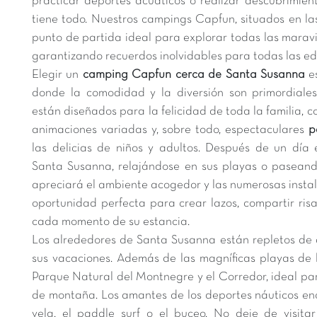
practicar deportes acuáticos o realizar descubrimient
tiene todo. Nuestros campings Capfun, situados en las
punto de partida ideal para explorar todas las maravi
garantizando recuerdos inolvidables para todas las e
Elegir un
camping Capfun cerca de Santa Susanna
es
donde la comodidad y la diversión son primordiales
están diseñados para la felicidad de toda la familia, c
animaciones variadas y, sobre todo, espectaculares
p
las delicias de niños y adultos. Después de un día
Santa Susanna, relajándose en sus playas o paseand
apreciará el ambiente acogedor y las numerosas instal
oportunidad perfecta para crear lazos, compartir ris
cada momento de su estancia.
Los alrededores de Santa Susanna están repletos de 
sus vacaciones. Además de las magníficas playas de l
Parque Natural del Montnegre y el Corredor, ideal par
de montaña. Los amantes de los deportes náuticos enc
vela, el paddle surf o el buceo. No deje de visit