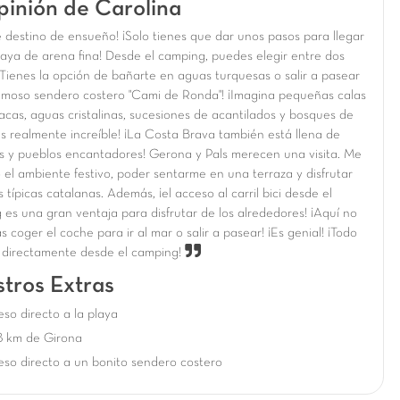
pinión de Carolina
 destino de ensueño! ¡Solo tienes que dar unos pasos para llegar
laya de arena fina! Desde el camping, puedes elegir entre dos
¡Tienes la opción de bañarte en aguas turquesas o salir a pasear
famoso sendero costero "Cami de Ronda"! ¡Imagina pequeñas calas
acas, aguas cristalinas, sucesiones de acantilados y bosques de
Es realmente increíble! ¡La Costa Brava también está llena de
s y pueblos encantadores! Gerona y Pals merecen una visita. Me
 el ambiente festivo, poder sentarme en una terraza y disfrutar
 típicas catalanas. Además, ¡el acceso al carril bici desde el
 es una gran ventaja para disfrutar de los alrededores! ¡Aquí no
s coger el coche para ir al mar o salir a pasear! ¡Es genial! ¡Todo
 directamente desde el camping!
tros Extras
so directo a la playa
8 km de Girona
so directo a un bonito sendero costero