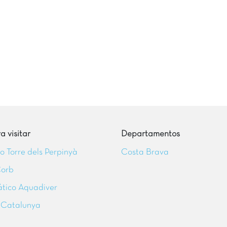
 visitar
Departamentos
ico Torre dels Perpinyà
Costa Brava
Corb
tico Aquadiver
 Catalunya