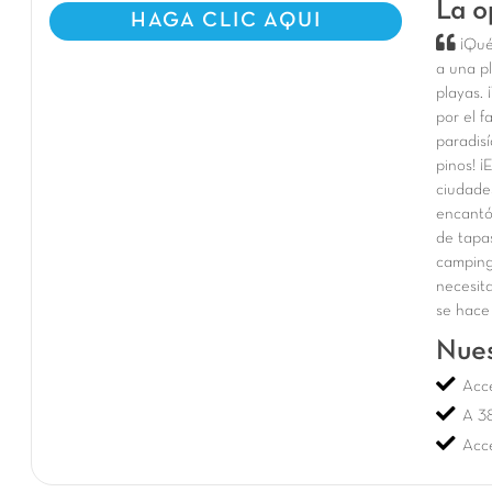
La o
HAGA CLIC AQUI
¡Qué
a una p
playas. 
por el 
paradisí
pinos! ¡
ciudade
encantó
de tapas
camping
necesita
se hace
Nues
Acce
A 3
Acce