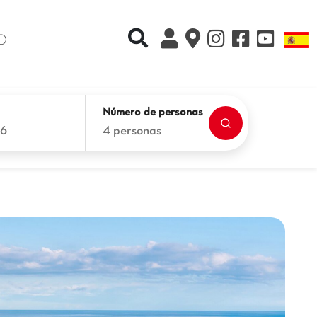
Recherche rapide
L
Q
Número de personas
26
4 personas