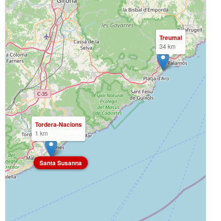
Treumal
34 km
Tordera-Nacions
1 km
Santa Susanna