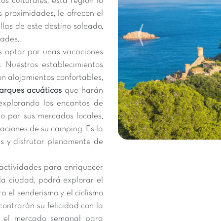
os culturales, esta región lo
 proximidades, le ofrecen el
llas de este destino soleado,
dades.
 optar por unas vacaciones
. Nuestros establecimientos
on alojamientos confortables,
arques acuáticos
que harán
 explorando los encantos de
o por sus mercados locales,
aciones de su camping. Es la
as y disfrutar plenamente de
actividades para enriquecer
a ciudad, podrá explorar el
a el senderismo y el ciclismo
ontrarán su felicidad con la
ar el mercado semanal para