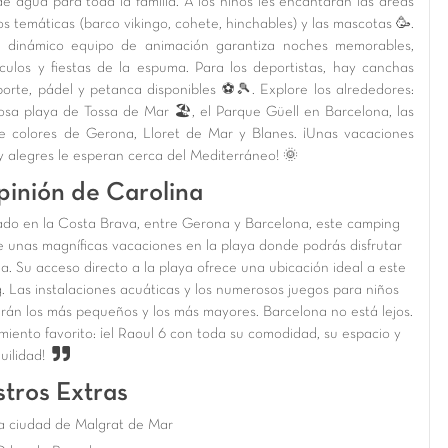
de agua para toda la familia. A los niños les encantarán las áreas
s temáticas (barco vikingo, cohete, hinchables) y las mascotas 🥳.
 dinámico equipo de animación garantiza noches memorables,
culos y fiestas de la espuma. Para los deportistas, hay canchas
porte, pádel y petanca disponibles ⚽🎾. Explore los alrededores:
osa playa de Tossa de Mar 🏖️, el Parque Güell en Barcelona, las
e colores de Gerona, Lloret de Mar y Blanes. ¡Unas vacaciones
 y alegres le esperan cerca del Mediterráneo! 🌞
pinión de Carolina
ado en la Costa Brava, entre Gerona y Barcelona, este camping
ce unas magníficas vacaciones en la playa donde podrás disfrutar
ia. Su acceso directo a la playa ofrece una ubicación ideal a este
. Las instalaciones acuáticas y los numerosos juegos para niños
rán los más pequeños y los más mayores. Barcelona no está lejos.
miento favorito: ¡el Raoul 6 con toda su comodidad, su espacio y
uilidad!
tros Extras
a ciudad de Malgrat de Mar