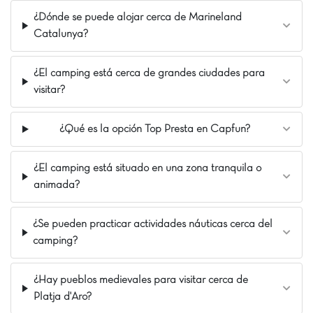
¡Qué destino de ensueño! ¡Solo tienes que
¿Dónde se puede alojar cerca de Marineland
dar unos pasos para llegar a una playa de arena
Catalunya?
fina! Desde el camping, puedes elegir entre dos
playas. ¡Tienes la opción de bañarte en aguas
¿El camping está cerca de grandes ciudades para
turquesas o salir a pasear por el famoso sendero
visitar?
costero "Cami de Ronda"! ¡Imagina pequeñas
calas paradisíacas, aguas cristalinas, sucesiones
de acantilados y bosques de pinos! ¡Es realmente
¿Qué es la opción Top Presta en Capfun?
increíble! ¡La Costa Brava también está llena de
ciudades y pueblos encantadores! Gerona y Pals
¿El camping está situado en una zona tranquila o
merecen una visita. Me encantó el ambiente
animada?
festivo, poder sentarme en una terraza y
disfrutar de tapas típicas catalanas. Además, ¡el
acceso al carril bici desde el camping es una
¿Se pueden practicar actividades náuticas cerca del
gran ventaja para disfrutar de los alrededores!
camping?
¡Aquí no necesitas coger el coche para ir al mar
o salir a pasear! ¡Es genial! ¡Todo se hace
directamente desde el camping!
¿Hay pueblos medievales para visitar cerca de
Platja d'Aro?
Nuestros Extras