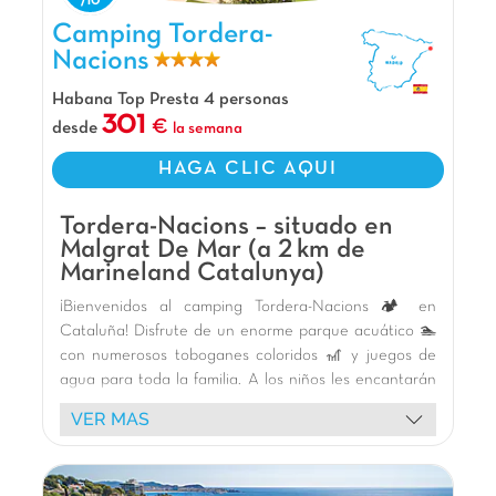
Camping Tordera-Nacions, Camping Cataluña
Camping Tordera-
Nacions
Habana Top Presta 4 personas
301
desde
la semana
HAGA CLIC AQUI
Tordera-Nacions – situado en
Malgrat De Mar (a 2 km de
Marineland Catalunya)
¡Bienvenidos al camping Tordera-Nacions 🏕️ en
Cataluña! Disfrute de un enorme parque acuático 🏊
con numerosos toboganes coloridos 🎢 y juegos de
agua para toda la familia. A los niños les encantarán
las áreas de juegos temáticas (barco vikingo, cohete,
VER MAS
hinchables) y las mascotas 🥳. Nuestro dinámico
equipo de animación garantiza noches memorables,
espectáculos y fiestas de la espuma. Para los