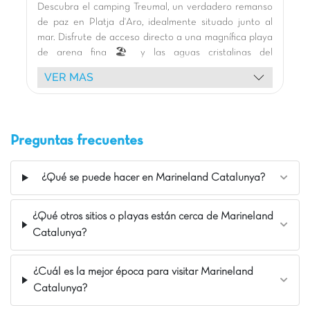
Descubra el camping Treumal, un verdadero remanso
A 70 km de Barcelona
de paz en Platja d'Aro, idealmente situado junto al
Boeing Land
mar. Disfrute de acceso directo a una magnífica playa
de arena fina 🏖️ y las aguas cristalinas del
Mediterráneo. El camping cuenta con grandes
VER MAS
piscinas exteriores con chorros de agua 🏊, que
ofrecen momentos de refresco y relajación para toda
la familia. Los niños adorarán las modernas zonas de
juego 🎢, incluida la nueva Carabouille con
Preguntas frecuentes
toboganes. Alójese en nuestros bungalows de
madera 🏕️, perfectamente integrados en un entorno
verde 🌿, cada uno con su terraza. Se ofrecen
¿Qué se puede hacer en Marineland Catalunya?
actividades deportivas (baloncesto, voleibol, ping-
pong ⚽) y animación creativa 🎨. Relájese en el
¿Qué otros sitios o playas están cerca de Marineland
césped con vistas al mar o en el acogedor bar.
Catalunya?
Explore los alrededores: Girona, Tossa de Mar y el
pueblo medieval de Pals están al alcance para
excursiones culturales. ¡Le esperan unas vacaciones
¿Cuál es la mejor época para visitar Marineland
inolvidables!
Catalunya?
La opinión de Carolina