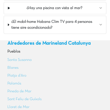
Acceso directo a la playa
¿Hay una piscina con vista al mar?
A 38 km de Girona
Acceso directo a un bonito sendero costero
¿El mobil-home Habana Clim TV para 4 personas
tiene aire acondicionado?
Alrededores de Marineland Catalunya
Pueblos
Santa Susanna
Blanes
Platja d'Aro
Palamós
Pineda de Mar
Sant Feliu de Guíxols
Lloret de Mar