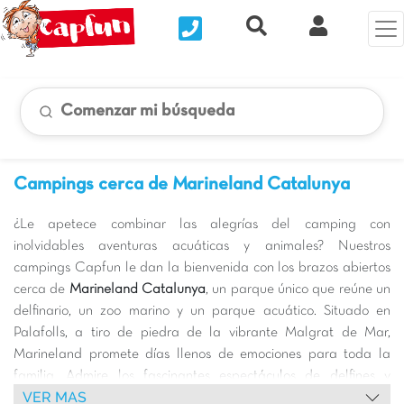
Nous contacter
Recherche rapide
Mi Cuenta
Comenzar mi búsqueda
Campings cerca de Marineland Catalunya
¿Le apetece combinar las alegrías del camping con
inolvidables aventuras acuáticas y animales? Nuestros
campings Capfun le dan la bienvenida con los brazos abiertos
cerca de
Marineland Catalunya
, un parque único que reúne un
delfinario, un zoo marino y un parque acuático. Situado en
Palafolls, a tiro de piedra de la vibrante Malgrat de Mar,
Marineland promete días llenos de emociones para toda la
familia. Admire los fascinantes espectáculos de delfines y
VER MAS
leones marinos, descubra una multitud de especies marinas y