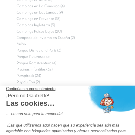
Campings en La Camarga (4)
Campings en Las Landas (9)
Campings en Provenza (18)
Campings Inglaterra (3)
Campings Países Bajos (20)
Escapada de Invierno en España (2)
Milán
Parque Disneyland París (3)
Parque Futuroscope
Parque Port Aventura (4)
Piscinas infantiles (32)
Pumptrack (24)
Puy du Fou (2)
Roma
Semana Santa (17)
tripadvisor Traveler’s Choice 2026 (43)
Campings de 4 estrellas en Francia
campings niños Francia
Los camping con piscinas en Francia
Camping Barcelona
Camping Murcia