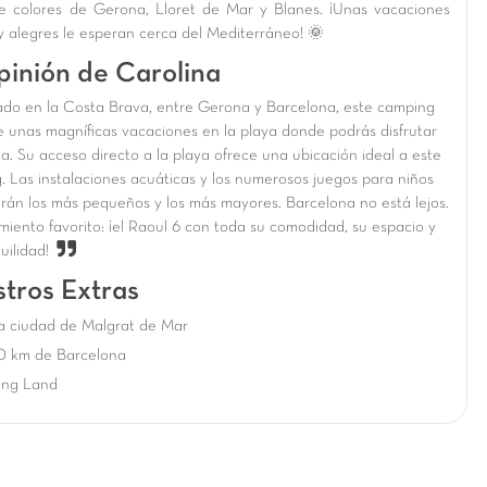
e colores de Gerona, Lloret de Mar y Blanes. ¡Unas vacaciones
 y alegres le esperan cerca del Mediterráneo! 🌞
pinión de Carolina
ado en la Costa Brava, entre Gerona y Barcelona, este camping
ce unas magníficas vacaciones en la playa donde podrás disfrutar
ia. Su acceso directo a la playa ofrece una ubicación ideal a este
. Las instalaciones acuáticas y los numerosos juegos para niños
rán los más pequeños y los más mayores. Barcelona no está lejos.
miento favorito: ¡el Raoul 6 con toda su comodidad, su espacio y
uilidad!
tros Extras
a ciudad de Malgrat de Mar
0 km de Barcelona
ing Land