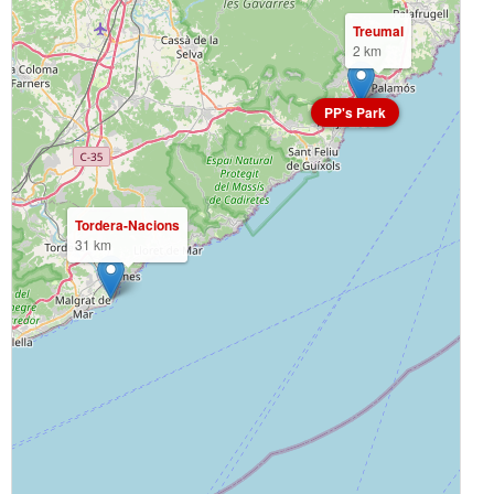
Treumal
2 km
PP's Park
Tordera-Nacions
31 km