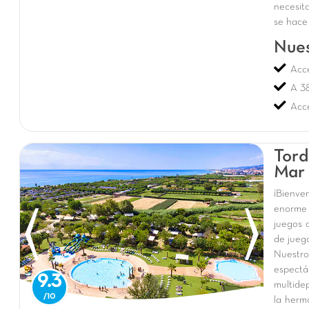
necesita
se hace
Nues
Acce
A 3
Acce
Tord
Mar 
¡Bienve
enorme
juegos 
de juego
Nuestro
espectá
9.3
multide
la herm