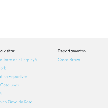
 visitar
Departamentos
ico Torre dels Perpinyà
Costa Brava
Corb
tico Aquadiver
 Catalunya
i
nico Pinya de Rosa