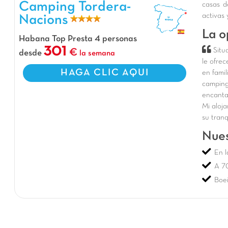
Camping Tordera-Nacions, Camping Cataluña
Camping Tordera-
casas d
activas
Nacions
La o
Habana Top Presta 4 personas
301
Situ
desde
la semana
le ofre
HAGA CLIC AQUI
en famil
camping
encanta
Mi aloja
su tranq
Nues
En l
A 7
Boe