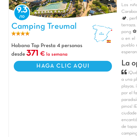
Los niñ
9.3
Carabou
🏕️, pe
Camping Treumal, Camping Cataluña
Camping Treumal
terraza
pong ⚽)
o en el
pueblo 
Habana Top Presta 4 personas
esperan
371
desde
la semana
La o
HAGA CLIC AQUI
¡Qué
a una p
playas. 
por el 
paradisí
pinos! ¡
ciudade
encantó
de tapas
camping