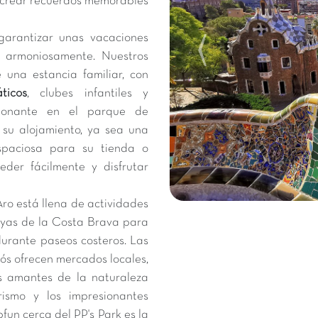
ra crear recuerdos memorables
garantizar unas vacaciones
n armoniosamente. Nuestros
una estancia familiar, con
ticos
, clubes infantiles y
ionante en el parque de
 su alojamiento, ya sea una
spaciosa para su tienda o
der fácilmente y disfrutar
Aro está llena de actividades
layas de la Costa Brava para
durante paseos costeros. Las
ós ofrecen mercados locales,
os amantes de la naturaleza
ismo y los impresionantes
fun cerca del PP's Park es la