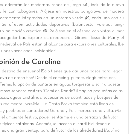
os adorarán las modernas zonas de juego 🎢, incluida la nueva
ille con toboganes. Alójese en nuestros bungalows de madera
rfectamente integrados en un entorno verde 🌿, cada uno con su
. Se ofrecen actividades deportivas (baloncesto, voleibol, ping-
 y animación creativa 🎨. Relájese en el césped con vistas al mar
 acogedor bar. Explore los alrededores: Girona, Tossa de Mar y el
medieval de Pals están al alcance para excursiones culturales. ¡Le
 unas vacaciones inolvidables!
pinión de Carolina
 destino de ensueño! ¡Solo tienes que dar unos pasos para llegar
laya de arena fina! Desde el camping, puedes elegir entre dos
¡Tienes la opción de bañarte en aguas turquesas o salir a pasear
famoso sendero costero "Cami de Ronda"! ¡Imagina pequeñas calas
acas, aguas cristalinas, sucesiones de acantilados y bosques de
Es realmente increíble! ¡La Costa Brava también está llena de
s y pueblos encantadores! Gerona y Pals merecen una visita. Me
 el ambiente festivo, poder sentarme en una terraza y disfrutar
 típicas catalanas. Además, ¡el acceso al carril bici desde el
 es una gran ventaja para disfrutar de los alrededores! ¡Aquí no