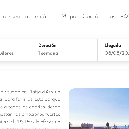
n de semana temático
Mapa
Contáctenos
FA
Duración
Llegada
uileres
1 semana
08/08/20
 situado en Platja d'Aro, un
l para familias, este parque
s a todas las edades, desde
gustan las emociones fuertes
as, el PP's Park le ofrece un