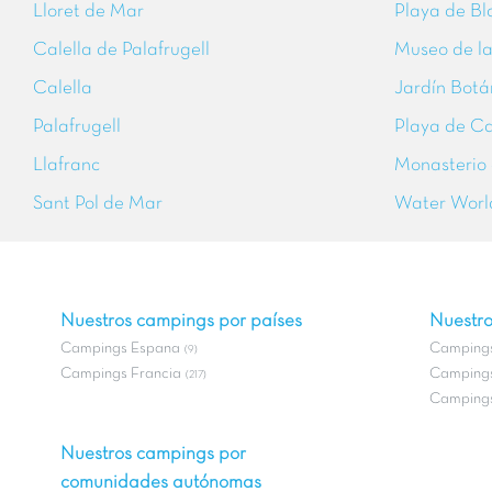
Lloret de Mar
Playa de Bl
Calella de Palafrugell
Museo de la
Calella
Jardín Botá
Palafrugell
Playa de Ca
Llafranc
Monasterio 
Sant Pol de Mar
Water World
Nuestros campings por países
Nuestro
Campings Espana
Campings
(9)
Campings Francia
Campings
(217)
Campings
Nuestros campings por
comunidades autónomas