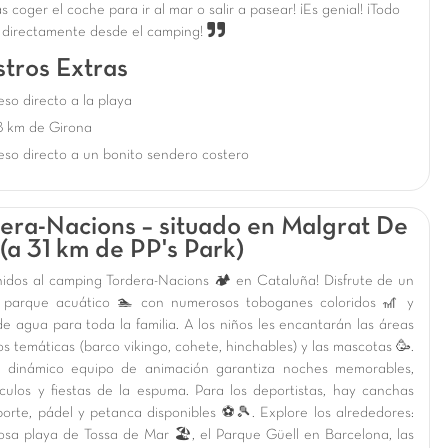
s coger el coche para ir al mar o salir a pasear! ¡Es genial! ¡Todo
 directamente desde el camping!
tros Extras
so directo a la playa
8 km de Girona
so directo a un bonito sendero costero
era-Nacions – situado en Malgrat De
(a 31 km de PP's Park)
nidos al camping Tordera-Nacions 🏕️ en Cataluña! Disfrute de un
 parque acuático 🏊 con numerosos toboganes coloridos 🎢 y
de agua para toda la familia. A los niños les encantarán las áreas
s temáticas (barco vikingo, cohete, hinchables) y las mascotas 🥳.
 dinámico equipo de animación garantiza noches memorables,
culos y fiestas de la espuma. Para los deportistas, hay canchas
porte, pádel y petanca disponibles ⚽🎾. Explore los alrededores:
osa playa de Tossa de Mar 🏖️, el Parque Güell en Barcelona, las