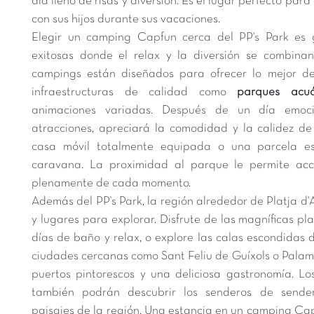
día lleno de risas y diversión. Es el lugar perfecto pa
con sus hijos durante sus vacaciones.
Elegir un camping Capfun cerca del PP's Park es 
exitosas donde el relax y la diversión se combina
campings están diseñados para ofrecer lo mejor de 
infraestructuras de calidad como
parques acuá
animaciones variadas. Después de un día emoc
atracciones, apreciará la comodidad y la calidez de
casa móvil totalmente equipada o una parcela e
caravana. La proximidad al parque le permite acce
plenamente de cada momento.
Además del PP's Park, la región alrededor de Platja d'
y lugares para explorar. Disfrute de las magníficas p
días de baño y relax, o explore las calas escondidas 
ciudades cercanas como Sant Feliu de Guíxols o Palam
puertos pintorescos y una deliciosa gastronomía. L
también podrán descubrir los senderos de sender
paisajes de la región. Una estancia en un camping Cap