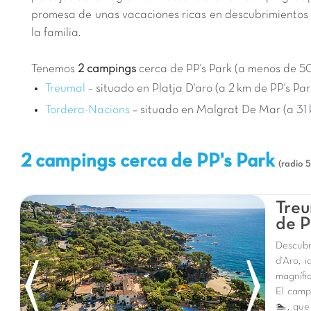
promesa de unas vacaciones ricas en descubrimientos 
la familia.
Tenemos
2 campings
cerca de PP's Park (a menos de 50
Treumal
– situado en Platja D'aro (a 2 km de PP's Par
Tordera-Nacions
– situado en Malgrat De Mar (a 31 
2 campings cerca de PP's Park
(radio 
Treu
de P
Descubr
d'Aro, 
magnífic
El camp
🏊, que