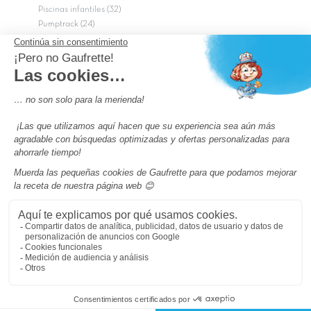
Piscinas infantiles (32)
Pumptrack (24)
Puy du Fou (2)
Roma
Semana Santa (17)
tripadvisor Traveler’s Choice 2026 (43)
Campings de 4 estrellas en Francia
campings niños Francia
Los camping con piscinas en Francia
Camping Barcelona
Camping Murcia
Camping Costa Brava
Camping Costa daurada
Pass camping
Preguntas más frecuentes
Aviso legal
Notas legales
Condiciones generales de venta