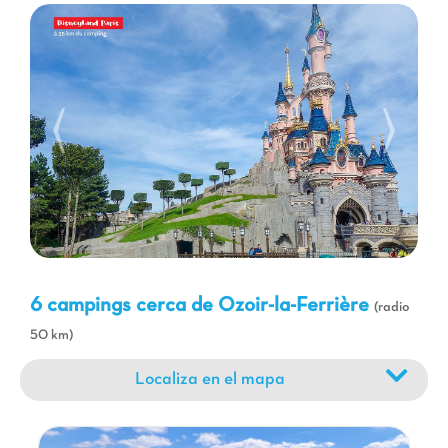
Las actividades alrededor de Ozoir-la-Ferrière son numerosas y
variadas. Podrá llegar fácilmente al famoso parque de
atracciones
Disneyland París
para un día mágico, o partir a
descubrir los castillos históricos de la región, como el Castillo de
Vaux-le-Vicomte, una obra maestra de la arquitectura clásica.
Los amantes de la naturaleza apreciarán los paseos por el
bosque de Crécy o los paseos a lo largo del Marne. Para los
amantes del golf, varios campos de renombre se encuentran
cerca. La proximidad a París también le abre las puertas de la
capital y sus innumerables museos, monumentos y atracciones.
Ya sea que busque emociones fuertes, cultura o momentos de
relax en plena naturaleza, la región de Ozoir-la-Ferrière sabr
satisfacer todos sus deseos de vacaciones.
6 campings cerca de Ozoir-la-Ferrière
(radio
50 km)
Localiza en el mapa