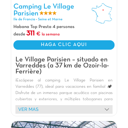
encuentren su felicidad? ¡Este camping es una
Camping Le Village Parisien, Camping Ile de Francia
Camping Le Village
joya! Con una piscina y toboganes que
Parisien
encantarán a los niños, mini golf para desafíos
Ile de Francia
-
Seine et Marne
familiares y alojamientos Bubble con jacuzzi
Habana Top Presta 4 personas
privado para un momento solo para ustedes:
311
desde
la semana
¡todo está pensado para complacer a toda la
familia! Y como bonus, están a solo 20 minutos
HAGA CLIC AQUI
de Disneyland París. ¡Suficiente para hacer su
escapada inolvidable!
Le Village Parisien – situado en
Nuestros Extras
Varreddes (a 37 km de Ozoir-la-
Ferrière)
A 20 km de Disneyland
¡Escápese al camping Le Village Parisien en
A 38 km de París
Varreddes (77), ideal para vacaciones en familia! 🏕️
Toboganes acuáticos
Disfrute de un inmenso parque acuático con piscinas
cubiertas y exteriores, y múltiples toboganes para
emociones garantizadas. 🏊 Los niños adorarán la
VER MAS
gran zona de juegos, el carrusel y las variadas
animaciones: espectáculos, fiestas de espuma y
mascotas. 🎢 Nuestro equipo ofrece actividades para