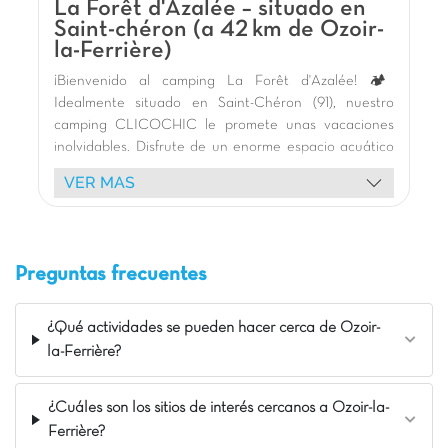
La Forêt d'Azalée – situado en
Saint-chéron (a 42 km de Ozoir-
la-Ferrière)
¡Bienvenido al camping La Forêt d'Azalée! 🏕️
Idealmente situado en Saint-Chéron (91), nuestro
camping CLICOCHIC le promete unas vacaciones
inolvidables. Disfrute de un enorme espacio acuático
🏊 con piscinas cubiertas climatizadas y al aire libre,
VER MAS
toboganes 🎢, juegos acuáticos temáticos y jacuzzis
para todas las edades. A los niños les encantarán
nuestros parques infantiles en forma de castillo y la
estructura de juegos de red. 🤸‍♂️
Preguntas frecuentes
Alójese en nuestros cómodos bungalows de madera
🏡 con terraza, en un entorno verde 🌿. ¡Nuestra
alegre mascota anima sus días!
¿Qué actividades se pueden hacer cerca de Ozoir-
Explore los tesoros de Île-de-France: la Torre Eiffel y
la-Ferrière?
los jardines del Trocadero en París, el majestuoso
Palacio de Versalles, el Castillo de Rambouillet (35
¿Cuáles son los sitios de interés cercanos a Ozoir-la-
km), el Castillo de Fontainebleau y el encantador
Ferrière?
pueblo de Barbizon. ¡Relajación y descubrimiento