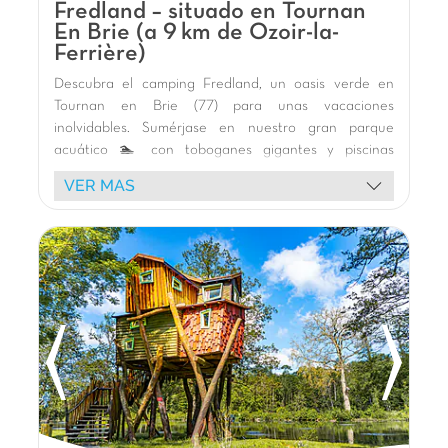
Fredland – situado en Tournan
En Brie (a 9 km de Ozoir-la-
Ferrière)
Descubra el camping Fredland, un oasis verde en
Tournan en Brie (77) para unas vacaciones
inolvidables. Sumérjase en nuestro gran parque
acuático 🏊 con toboganes gigantes y piscinas
cubiertas y al aire libre. Los niños adorarán el parque
VER MAS
infantil de madera 🎢, las estructuras hinchables y la
pista de pumptrack. Disfrute de nuestros cómodos
bungalows 🏕️ o de nuestros alojamientos insólitos
como las cabañas sobre pilotes. Nuestros animadores
Capfun le tienen preparados espectáculos y fiestas
de la espuma 🥳 para momentos festivos. Explore los
alrededores: Disneyland París, la Torre Eiffel en París,
el Castillo de Vaux-le-Vicomte y la Reserva de
Lumigny están cerca. ¡Le espera una estancia
memorable en Île-de-France! 🌿🌞
La opinión de Carolina