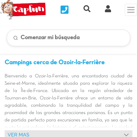
Nous contacter
Recherche rapide
Mi Cuenta
Comenzar mi búsqueda
Campings cerca de Ozoir-la-Ferrière
Bienvenido a Ozoir-la-Ferrière, una encantadora ciudad de
Seine-et-Marne, idealmente situada para explorar la riqueza
de la Île-de-France. Ubicada en la región alrededor de
Tournan-en-Brie, Ozoir-la-Ferrière ofrece un entorno de vida
agradable, combinando la tranquilidad del campo y la
proximidad de las grandes atracciones parisinas. Es un punto
de partida perfecto para excursiones en familia, ya sea que le
guste la naturaleza, la historia o el entretenimiento. La ciudad
VER MAS
en sí ofrece espacios verdes y un ambiente propicio para la