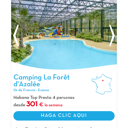
todas las edades, incluyendo un campo multideporte
y una sala de juegos. Relájese en plena naturaleza 🌿
o explore los alrededores. El camping está idealmente
situado para visitar Disneyland París (35 km), el
Parque Astérix (40 km) y la majestuosa Torre Eiffel.
Alójese en un cómodo bungalow con terraza. ¡Le
esperan unas vacaciones inolvidables!
La opinión de Carolina
Si buscas un camping donde el aburrimiento
esté prohibido, ¡entonces Capfun Village Parisien
es THE place to be! Situado entre Disneyland y
Camping La Forêt d'Azalée, Camping Ile de Francia
Camping La Forêt
el Parque Astérix, es el cuartel general perfecto
d'Azalée
para aventureros en busca de emociones fuertes
Ile de Francia
-
Essone
y noches 100 % divertidas.
Habana Top Presta 4 personas
Nuestros Extras
301
desde
la semana
A las puertas de París
HAGA CLIC AQUI
A 30 min de Disneyland
A 45 min del Parque Asterix