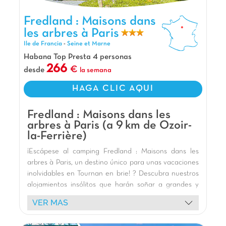
Respire aire puro en Camping Fredland,
situado a tan sólo 30 minutos de la estación de
Fredland : Maisons dans les arbres à Paris, Camping Ile de
Fredland : Maisons dans
Francia
Saint Lazare con el RER E. ¡Es perfecto para
les arbres à Paris
pasar un fin de semana lejos del ruido de la
Ile de Francia
-
Seine et Marne
ciudad o para dar un paseo y visitar la capital!
Habana Top Presta 4 personas
No dudes en venir a alojarte en nuestras
266
desde
la semana
fantásticas cabañas... ¡Son fantásticas!
Nuestros Extras
HAGA CLIC AQUI
A 24 km de Disneyland Paris y 35 km de París
Fredland : Maisons dans les
A 5 min a pie de la estación de tren RER E
arbres à Paris (a 9 km de Ozoir-
A 1 h de Parc d'Astérix
la-Ferrière)
¡Escápese al camping Fredland : Maisons dans les
arbres à Paris, un destino único para unas vacaciones
inolvidables en Tournan en brie! ? Descubra nuestros
alojamientos insólitos que harán soñar a grandes y
pequeños. Alójese en magníficas casas en los árboles
VER MAS
, que ofrecen una experiencia única en el corazón de
la exuberante naturaleza, a menudo a orillas de un