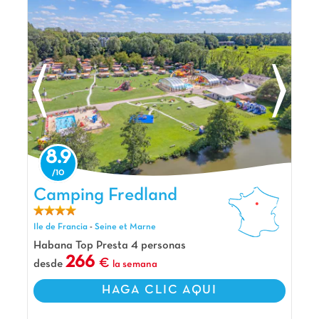
8.9
Camping Fredland, Camping Ile de Francia
Camping Fredland
Ile de Francia
-
Seine et Marne
Habana Top Presta 4 personas
266
desde
la semana
HAGA CLIC AQUI