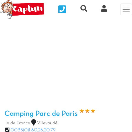
Nous contacter
Recherche rapide
Mi Cuenta
Foto anterior
Fot
Camping Parc de Paris
Ile de France
Villevaudé
0033(0)1.60.26.20.79