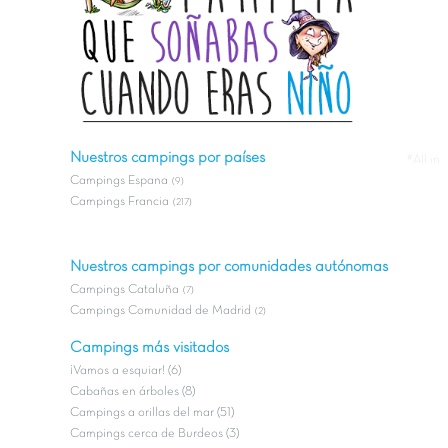
Nuestros campings por países
#All in
Campings Espana
(9)
Campings Francia
(217)
Nuestros campings por comunidades autónomas
Campings Cataluña
(7)
Campings Comunidad de Madrid
(2)
Campings más visitados
¡Vamos a esquiar! (6)
Cabañas en árboles (8)
Campings a orillas del mar (51)
Campings cerca de Burdeos (3)