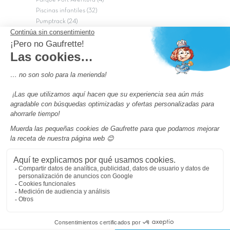
Piscinas infantiles (32)
Pumptrack (24)
Puy du Fou (2)
Roma
Semana Santa (17)
tripadvisor Traveler’s Choice 2026 (43)
Campings de 4 estrellas en Francia
campings niños Francia
Los camping con piscinas en Francia
Camping Barcelona
Camping Murcia
Camping Costa Brava
Camping Costa daurada
Pass camping
Preguntas más frecuentes
Aviso legal
Notas legales
Condiciones generales de venta