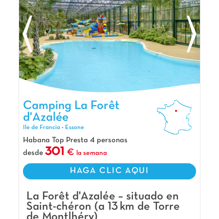
Camping La Forêt d'Azalée, Camping Ile de Francia
Camping La Forêt
d'Azalée
Ile de Francia
-
Essone
Habana Top Presta 4 personas
301
desde
la semana
HAGA CLIC AQUI
La Forêt d'Azalée – situado en
Saint-chéron (a 13 km de Torre
de Montlhéry)