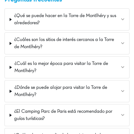
Animaciones festivas, como las fiestas de la espuma,
garantizan momentos de alegría. 🥳 Explore los
alrededores: Disneyland París (20 km), Parc Astérix, la
¿Qué se puede hacer en la Torre de Montlhéry y sus
Torre Eiffel, el Castillo de Vaux-le-Vicomte y la Reserva
alrededores?
Safari de Lumigny están al alcance. ¡Le espera una
estancia memorable!
¿Cuáles son los sitios de interés cercanos a la Torre
La opinión de Carolina
de Montlhéry?
¿Buscas una estancia familiar donde todos
encuentren su felicidad? ¡Este camping es una
¿Cuál es la mejor época para visitar la Torre de
joya! Con una piscina y toboganes que
Montlhéry?
encantarán a los niños, mini golf para desafíos
familiares y alojamientos Bubble con jacuzzi
privado para un momento solo para ustedes:
¿Dónde se puede alojar para visitar la Torre de
¡todo está pensado para complacer a toda la
Montlhéry?
familia! Y como bonus, están a solo 20 minutos
de Disneyland París. ¡Suficiente para hacer su
¿El Camping Parc de Paris está recomendado por
escapada inolvidable!
guías turísticas?
Nuestros Extras
A 20 km de Disneyland