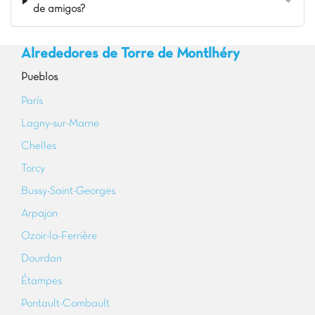
de amigos?
Alrededores de Torre de Montlhéry
Pueblos
París
Lagny-sur-Marne
Chelles
Torcy
Bussy-Saint-Georges
Arpajon
Ozoir-la-Ferrière
Dourdan
Étampes
Pontault-Combault