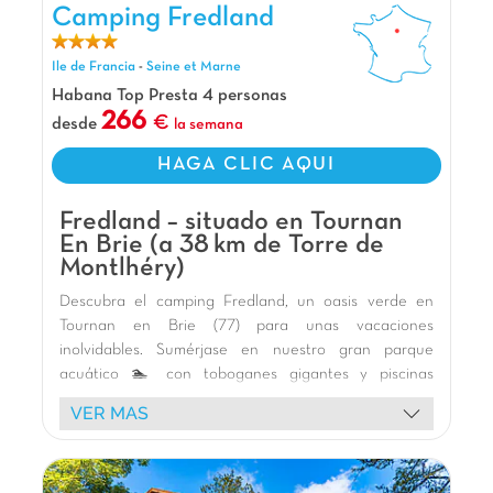
Camping Fredland, Camping Ile de Francia
Camping Fredland
¡Un auténtico soplo de aire fresco a un paso
de París! Situado en el corazón de un precioso
Ile de Francia
-
Seine et Marne
bosque, este lugar ofrece un paréntesis de pura
relajación. Mención especial para la
Habana Top Presta 4 personas
impresionante piscina cubierta bajo
266
desde
la semana
acristalamiento, con toboganes y juegos
HAGA CLIC AQUI
acuáticos. ¡Un entorno idílico para recargar
energías y disfrutar cada momento con toda la
familia!
Fredland – situado en Tournan
En Brie (a 38 km de Torre de
Nuestros Extras
Montlhéry)
Piscina infantil Patau-Splatch
Descubra el camping Fredland, un oasis verde en
Saint-Cheron a 4km
Tournan en Brie (77) para unas vacaciones
Paris a 45km
inolvidables. Sumérjase en nuestro gran parque
acuático 🏊 con toboganes gigantes y piscinas
cubiertas y al aire libre. Los niños adorarán el parque
VER MAS
infantil de madera 🎢, las estructuras hinchables y la
pista de pumptrack. Disfrute de nuestros cómodos
bungalows 🏕️ o de nuestros alojamientos insólitos