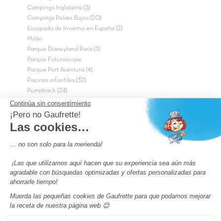
Campings Inglaterra (3)
Campings Países Bajos (20)
Escapada de Invierno en España (2)
Milán
Parque Disneyland París (3)
Parque Futuroscope
Parque Port Aventura (4)
Piscinas infantiles (32)
Pumptrack (24)
Puy du Fou (2)
Roma
Semana Santa (17)
tripadvisor Traveler’s Choice 2026 (43)
Campings de 4 estrellas en Francia
campings niños Francia
Los camping con piscinas en Francia
Camping Barcelona
Camping Murcia
Camping Costa Brava
Camping Costa daurada