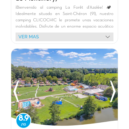
¡Bienvenido al camping La Forêt d'Azalée! 🏕️
Idealmente situado en Saint-Chéron (91), nuestro
camping CLICOCHIC le promete unas vacaciones
inolvidables. Disfrute de un enorme espacio acuático
🏊 con piscinas cubiertas climatizadas y al aire libre,
VER MAS
toboganes 🎢, juegos acuáticos temáticos y jacuzzis
para todas las edades. A los niños les encantarán
nuestros parques infantiles en forma de castillo y la
estructura de juegos de red. 🤸‍♂️
Alójese en nuestros cómodos bungalows de madera
🏡 con terraza, en un entorno verde 🌿. ¡Nuestra
alegre mascota anima sus días!
Explore los tesoros de Île-de-France: la Torre Eiffel y
los jardines del Trocadero en París, el majestuoso
Palacio de Versalles, el Castillo de Rambouillet (35
km), el Castillo de Fontainebleau y el encantador
pueblo de Barbizon. ¡Relajación y descubrimiento
garantizados! 🌞
8.9
La opinión de Carolina