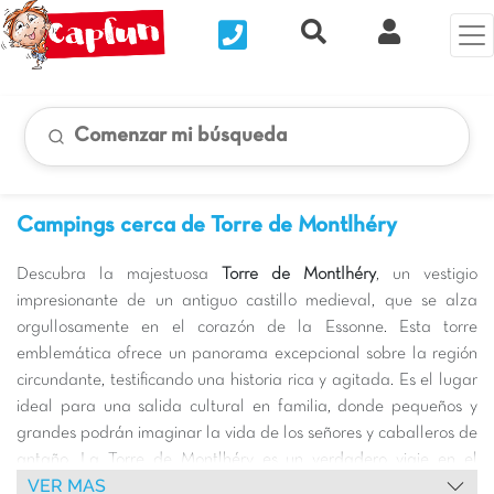
Nous contacter
Recherche rapide
Mi Cuenta
Comenzar mi búsqueda
Campings cerca de Torre de Montlhéry
Descubra la majestuosa
Torre de Montlhéry
, un vestigio
impresionante de un antiguo castillo medieval, que se alza
orgullosamente en el corazón de la Essonne. Esta torre
emblemática ofrece un panorama excepcional sobre la región
circundante, testificando una historia rica y agitada. Es el lugar
ideal para una salida cultural en familia, donde pequeños y
grandes podrán imaginar la vida de los señores y caballeros de
antaño. La Torre de Montlhéry es un verdadero viaje en el
VER MAS
tiempo, proponiendo eventos y animaciones que harán las