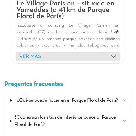
Le Village Parisien – situado en
energías y disfrutar cada momento con toda la
Varreddes (a 41 km de Parque
familia!
Floral de París)
Nuestros Extras
¡Escápese al camping Le Village Parisien en
Piscina infantil Patau-Splatch
Varreddes (77), ideal para vacaciones en familia! 🏕️
Disfrute de un inmenso parque acuático con piscinas
Saint-Cheron a 4km
cubiertas y exteriores, y múltiples toboganes para
Paris a 45km
emociones garantizadas. 🏊 Los niños adorarán la
VER MAS
gran zona de juegos, el carrusel y las variadas
animaciones: espectáculos, fiestas de espuma y
mascotas. 🎢 Nuestro equipo ofrece actividades para
todas las edades, incluyendo un campo multideporte
Preguntas frecuentes
y una sala de juegos. Relájese en plena naturaleza 🌿
o explore los alrededores. El camping está idealmente
situado para visitar Disneyland París (35 km), el
¿Qué se puede hacer en el Parque Floral de París?
Parque Astérix (40 km) y la majestuosa Torre Eiffel.
Alójese en un cómodo bungalow con terraza. ¡Le
¿Cuáles son los sitios de interés cercanos al Parque
esperan unas vacaciones inolvidables!
Floral de París?
La opinión de Carolina