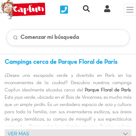
Nous contacter
Recherche rapide
Mi Cuenta
Comenzar mi búsqueda
Campings cerca de Parque Floral de París
¿Desea una escapada verde y divertida en París sin los
inconvenientes de la ciudad? Descubra nuestros campings
Capfun idealmente situados cerca del
Parque Floral de París
.
Esta joya verde, ubicada en el Bois de Vincennes, es mucho más
que un simple jardín. Es un verdadero espacio de ocio y cultura
para toda la familia, con sus invernaderos exóticos, sus áreas
de juego temáticas, su campo de minigolf y sus espectáculos
para niños. Pasee entre los coloridos macizos florales, admire
VER MAS
las esculturas y disfrute del ambiente sereno de este parque