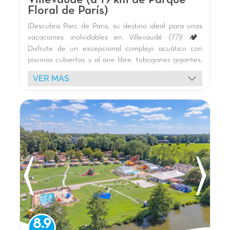
Floral de París)
¡Descubra Parc de Paris, su destino ideal para unas
vacaciones inolvidables en Villevaudé (77)! 🏕️
Disfrute de un excepcional complejo acuático con
piscinas cubiertas y al aire libre, toboganes gigantes,
río lento y juegos acuáticos para todas las edades. 🏊‍♀️
VER MAS
Nuestros modernos y cómodos bungalows, algunos
con jacuzzi privado, le ofrecen una estancia relajante.
🌿 Los niños se divertirán en los parques infantiles, en
el minigolf o en los campos multideporte. ⚽
Animaciones festivas, como las fiestas de la espuma,
garantizan momentos de alegría. 🥳 Explore los
alrededores: Disneyland París (20 km), Parc Astérix, la
Torre Eiffel, el Castillo de Vaux-le-Vicomte y la Reserva
Safari de Lumigny están al alcance. ¡Le espera una
estancia memorable!
La opinión de Carolina
¿Buscas una estancia familiar donde todos
8.9
encuentren su felicidad? ¡Este camping es una