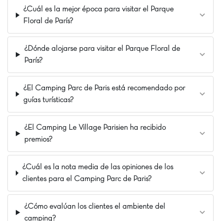
Si buscas un camping donde el aburrimiento
¿Cuál es la mejor época para visitar el Parque
esté prohibido, ¡entonces Capfun Village Parisien
Floral de París?
es THE place to be! Situado entre Disneyland y
el Parque Astérix, es el cuartel general perfecto
para aventureros en busca de emociones fuertes
¿Dónde alojarse para visitar el Parque Floral de
y noches 100 % divertidas.
París?
Nuestros Extras
¿El Camping Parc de Paris está recomendado por
A las puertas de París
guías turísticas?
A 30 min de Disneyland
A 45 min del Parque Asterix
¿El Camping Le Village Parisien ha recibido
premios?
¿Cuál es la nota media de las opiniones de los
clientes para el Camping Parc de Paris?
¿Cómo evalúan los clientes el ambiente del
camping?