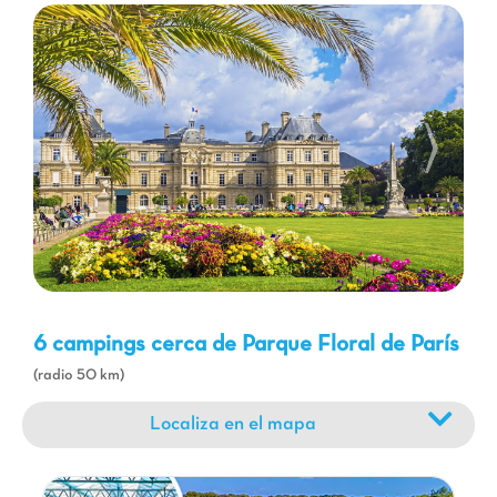
públicos accesibles. Para los amantes de la naturaleza, el Bois
de Vincennes ofrece numerosas posibilidades de paseos a pie o
en bicicleta. A los niños les encantará una visita al
Parque
Zoológico de París
, situado a pocos pasos del Parque Floral, o
un día lleno de emociones en Disneyland París, que está a poca
distancia en coche. Su estancia en un camping Capfun será la
ocasión de crear recuerdos preciosos en familia, entre
naturaleza, cultura y diversión.
6 campings cerca de Parque Floral de París
(radio 50 km)
Localiza en el mapa