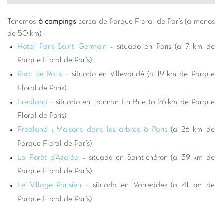
excepcional. Es el punto de partida perfecto para días ricos en
descubrimientos y relajación.
Tenemos
6 campings
cerca de Parque Floral de París (a menos
Elegir un camping Capfun cerca del Parque Floral de París es
de 50 km) :
optar por unas vacaciones que combinan la tranquilidad de la
Hotel Paris Saint Germain
– situado en Paris (a 7 km de
naturaleza y la riqueza de las actividades parisinas. Nuestros
Parque Floral de París)
campings le ofrecen todo el confort necesario con alojamientos
Parc de Paris
– situado en Villevaudé (a 19 km de Parque
modernos e infraestructuras de calidad. Disfrute de nuestros
Floral de París)
parques acuáticos
con toboganes, de nuestros animados clubes
Fredland
– situado en Tournan En Brie (a 26 km de Parque
infantiles y de nuestras noches temáticas para momentos de
alegría compartida. Después de un día explorando el parque o
Floral de París)
sus alrededores, encontrar la calma de su mobil-home o de su
Fredland : Maisons dans les arbres à Paris
(a 26 km de
parcela será una verdadera felicidad. Es la solución ideal para
Parque Floral de París)
unas vacaciones sin estrés, donde todos encuentran su lugar,
La Forêt d'Azalée
– situado en Saint-chéron (a 39 km de
desde los más pequeños hasta los mayores.
Parque Floral de París)
Más allá del Parque Floral, la región alrededor de Villevaudé
Le Village Parisien
– situado en Varreddes (a 41 km de
está llena de actividades y sitios para explorar. Podrá llegar
fácilmente a las famosas atracciones de París, como la Torre
Parque Floral de París)
Eiffel, el Louvre o Notre-Dame, gracias a los transportes