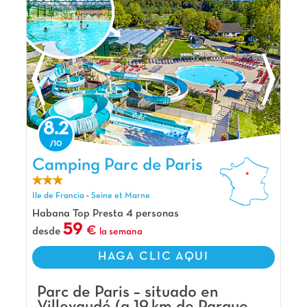
8.2
Camping Parc de Paris, Camping Ile de Francia
Camping Parc de Paris
Ile de Francia
-
Seine et Marne
Habana Top Presta 4 personas
59
desde
la semana
HAGA CLIC AQUI
Parc de Paris – situado en
Villevaudé (a 19 km de Parque