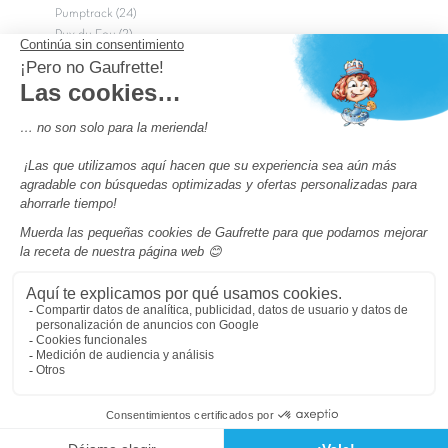
Pumptrack (24)
Puy du Fou (2)
Roma
Semana Santa (17)
tripadvisor Traveler’s Choice 2026 (43)
Campings de 4 estrellas en Francia
campings niños Francia
Los camping con piscinas en Francia
Camping Barcelona
Camping Murcia
Camping Costa Brava
Camping Costa daurada
Pass camping
Preguntas más frecuentes
Aviso legal
Notas legales
Condiciones generales de venta
Modificar tus Preferencias de Cookies