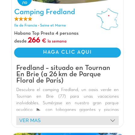
joya! Con una piscina y toboganes que
Camping Fredland, Camping Ile de Francia
Camping Fredland
encantarán a los niños, mini golf para desafíos
familiares y alojamientos Bubble con jacuzzi
Ile de Francia
-
Seine et Marne
privado para un momento solo para ustedes:
¡todo está pensado para complacer a toda la
Habana Top Presta 4 personas
familia! Y como bonus, están a solo 20 minutos
266
desde
la semana
de Disneyland París. ¡Suficiente para hacer su
HAGA CLIC AQUI
escapada inolvidable!
Nuestros Extras
Fredland – situado en Tournan
A 20 km de Disneyland
En Brie (a 26 km de Parque
Floral de París)
A 38 km de París
Toboganes acuáticos
Descubra el camping Fredland, un oasis verde en
Tournan en Brie (77) para unas vacaciones
inolvidables. Sumérjase en nuestro gran parque
acuático 🏊 con toboganes gigantes y piscinas
cubiertas y al aire libre. Los niños adorarán el parque
VER MAS
infantil de madera 🎢, las estructuras hinchables y la
pista de pumptrack. Disfrute de nuestros cómodos