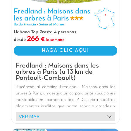
Respire aire puro en Camping Fredland,
situado a tan sólo 30 minutos de la estación de
Fredland : Maisons dans les arbres à Paris, Camping Ile de
Fredland : Maisons dans
Francia
Saint Lazare con el RER E. ¡Es perfecto para
les arbres à Paris
pasar un fin de semana lejos del ruido de la
Ile de Francia
-
Seine et Marne
ciudad o para dar un paseo y visitar la capital!
Habana Top Presta 4 personas
No dudes en venir a alojarte en nuestras
266
desde
la semana
fantásticas cabañas... ¡Son fantásticas!
Nuestros Extras
HAGA CLIC AQUI
A 24 km de Disneyland Paris y 35 km de París
Fredland : Maisons dans les
A 5 min a pie de la estación de tren RER E
arbres à Paris (a 13 km de
A 1 h de Parc d'Astérix
Pontault-Combault)
¡Escápese al camping Fredland : Maisons dans les
arbres à Paris, un destino único para unas vacaciones
inolvidables en Tournan en brie! ? Descubra nuestros
alojamientos insólitos que harán soñar a grandes y
pequeños. Alójese en magníficas casas en los árboles
VER MAS
, que ofrecen una experiencia única en el corazón de
la exuberante naturaleza, a menudo a orillas de un