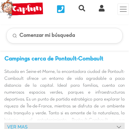
Nous contacter
Recherche rapide
Mi Cuenta
Comenzar mi búsqueda
Campings cerca de Pontault-Combault
Situada en Seine-et-Marne, la encantadora ciudad de Pontault-
Combault ofrece un entorno de vida agradable a poca
distancia de la capital. Ideal para familias, cuenta con
numerosos espacios verdes, parques e infraestructuras
deportivas. Es un punto de partida estratégico para explorar la
riqueza de Île-de-France, mientras se disfruta de un ambiente
más tranquilo y verde. Tanto si es amante de la naturaleza, la
historia o el entretenimiento, Pontault-Combault y sus
VER MAS
alrededores le seducirán por su diversidad y accesibilidad.