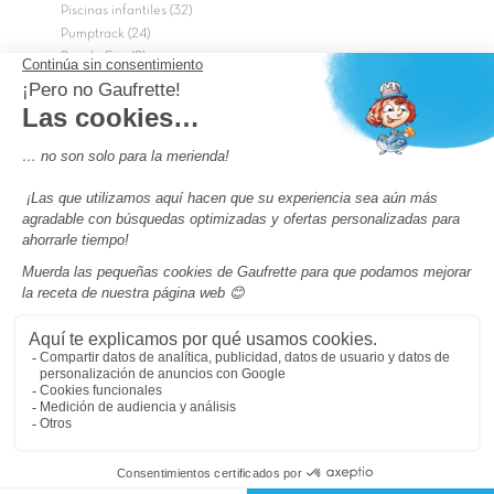
Piscinas infantiles (32)
Pumptrack (24)
Puy du Fou (2)
Roma
Semana Santa (17)
tripadvisor Traveler’s Choice 2026 (43)
Campings de 4 estrellas en Francia
campings niños Francia
Los camping con piscinas en Francia
Camping Barcelona
Camping Murcia
Camping Costa Brava
Camping Costa daurada
Pass camping
Preguntas más frecuentes
Aviso legal
Notas legales
Condiciones generales de venta