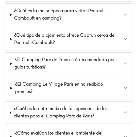
garantizados! 🌞
La opinión de Carolina
¿Cuál es la mejor época para visitar Pontault-
Combault en camping?
¡Un auténtico soplo de aire fresco a un paso
de París! Situado en el corazón de un precioso
bosque, este lugar ofrece un paréntesis de pura
¿Qué tipo de alojamiento ofrece Capfun cerca de
relajación. Mención especial para la
Pontault-Combault?
impresionante piscina cubierta bajo
acristalamiento, con toboganes y juegos
¿El Camping Parc de Paris está recomendado por
acuáticos. ¡Un entorno idílico para recargar
guías turísticas?
energías y disfrutar cada momento con toda la
familia!
¿El Camping Le Village Parisien ha recibido
Nuestros Extras
premios?
Piscina infantil Patau-Splatch
Saint-Cheron a 4km
¿Cuál es la nota media de las opiniones de los
Paris a 45km
clientes para el Camping Parc de Paris?
¿Cómo evalúan los clientes el ambiente del