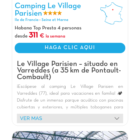
encuentren su felicidad? ¡Este camping es una
Camping Le Village Parisien, Camping Ile de Francia
Camping Le Village
joya! Con una piscina y toboganes que
Parisien
encantarán a los niños, mini golf para desafíos
Ile de Francia
-
Seine et Marne
familiares y alojamientos Bubble con jacuzzi
Habana Top Presta 4 personas
privado para un momento solo para ustedes:
311
desde
la semana
¡todo está pensado para complacer a toda la
familia! Y como bonus, están a solo 20 minutos
HAGA CLIC AQUI
de Disneyland París. ¡Suficiente para hacer su
escapada inolvidable!
Le Village Parisien – situado en
Nuestros Extras
Varreddes (a 35 km de Pontault-
Combault)
A 20 km de Disneyland
¡Escápese al camping Le Village Parisien en
A 38 km de París
Varreddes (77), ideal para vacaciones en familia! 🏕️
Toboganes acuáticos
Disfrute de un inmenso parque acuático con piscinas
cubiertas y exteriores, y múltiples toboganes para
emociones garantizadas. 🏊 Los niños adorarán la
VER MAS
gran zona de juegos, el carrusel y las variadas
animaciones: espectáculos, fiestas de espuma y
mascotas. 🎢 Nuestro equipo ofrece actividades para