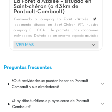
La Forêt d'Azalée – situado en
Saint-chéron (a 43 km de
Pontault-Combault)
¡Bienvenido al camping La Forêt d'Azalée! 🏕️
Idealmente situado en Saint-Chéron (91), nuestro
camping CLICOCHIC le promete unas vacaciones
inolvidables. Disfrute de un enorme espacio acuático
🏊 con piscinas cubiertas climatizadas y al aire libre,
VER MAS
toboganes 🎢, juegos acuáticos temáticos y jacuzzis
para todas las edades. A los niños les encantarán
nuestros parques infantiles en forma de castillo y la
estructura de juegos de red. 🤸‍♂️
Preguntas frecuentes
Alójese en nuestros cómodos bungalows de madera
🏡 con terraza, en un entorno verde 🌿. ¡Nuestra
alegre mascota anima sus días!
¿Qué actividades se pueden hacer en Pontault-
Explore los tesoros de Île-de-France: la Torre Eiffel y
Combault y sus alrededores?
los jardines del Trocadero en París, el majestuoso
Palacio de Versalles, el Castillo de Rambouillet (35
¿Hay sitios turísticos o playas cerca de Pontault-
km), el Castillo de Fontainebleau y el encantador
Combault?
pueblo de Barbizon. ¡Relajación y descubrimiento