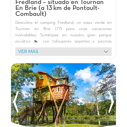
Fredland – situado en Tournan
En Brie (a 13 km de Pontault-
Combault)
Descubra el camping Fredland, un oasis verde en
Tournan en Brie (77) para unas vacaciones
inolvidables. Sumérjase en nuestro gran parque
acuático 🏊 con toboganes gigantes y piscinas
cubiertas y al aire libre. Los niños adorarán el parque
VER MAS
infantil de madera 🎢, las estructuras hinchables y la
pista de pumptrack. Disfrute de nuestros cómodos
bungalows 🏕️ o de nuestros alojamientos insólitos
como las cabañas sobre pilotes. Nuestros animadores
Capfun le tienen preparados espectáculos y fiestas
de la espuma 🥳 para momentos festivos. Explore los
alrededores: Disneyland París, la Torre Eiffel en París,
el Castillo de Vaux-le-Vicomte y la Reserva de
Lumigny están cerca. ¡Le espera una estancia
memorable en Île-de-France! 🌿🌞
La opinión de Carolina