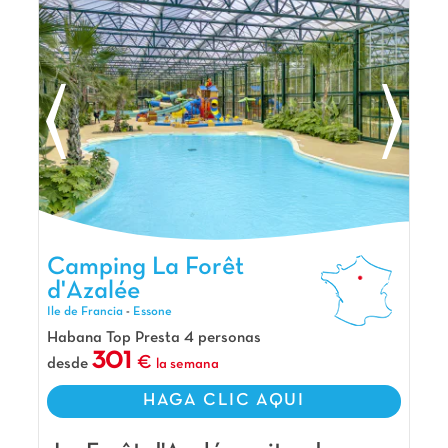
todas las edades, incluyendo un campo multideporte
y una sala de juegos. Relájese en plena naturaleza 🌿
o explore los alrededores. El camping está idealmente
situado para visitar Disneyland París (35 km), el
Parque Astérix (40 km) y la majestuosa Torre Eiffel.
Alójese en un cómodo bungalow con terraza. ¡Le
esperan unas vacaciones inolvidables!
La opinión de Carolina
Si buscas un camping donde el aburrimiento
esté prohibido, ¡entonces Capfun Village Parisien
es THE place to be! Situado entre Disneyland y
Camping La Forêt d'Azalée, Camping Ile de Francia
Camping La Forêt
el Parque Astérix, es el cuartel general perfecto
d'Azalée
para aventureros en busca de emociones fuertes
Ile de Francia
-
Essone
y noches 100 % divertidas.
Habana Top Presta 4 personas
Nuestros Extras
301
desde
la semana
A las puertas de París
HAGA CLIC AQUI
A 30 min de Disneyland
A 45 min del Parque Asterix