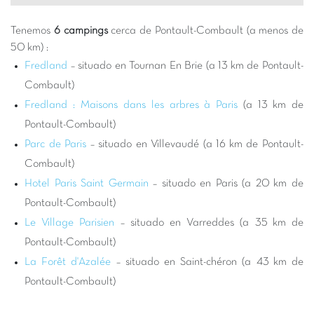
Elegir un camping Capfun cerca de Pontault-Combault es
optar por unas vacaciones exitosas donde la relajación y la
Tenemos
6 campings
cerca de Pontault-Combault (a menos de
diversión están garantizadas. Nuestros campings están
50 km) :
diseñados para la felicidad de toda la familia, con
Fredland
– situado en Tournan En Brie (a 13 km de Pontault-
espectaculares
parques acuáticos
, toboganes sensacionales y
Combault)
piscinas climatizadas. Los niños adorarán nuestros clubes
Fredland : Maisons dans les arbres à Paris
(a 13 km de
infantiles y nuestras áreas de juego, mientras que los padres
Pontault-Combault)
podrán relajarse junto al agua o participar en nuestras
Parc de Paris
– situado en Villevaudé (a 16 km de Pontault-
numerosas actividades. Es la oportunidad perfecta para
recargar energías en plena naturaleza, teniendo al mismo
Combault)
tiempo un fácil acceso a las principales atracciones de la
Hotel Paris Saint Germain
– situado en Paris (a 20 km de
región parisina.
Pontault-Combault)
Los alrededores de Pontault-Combault están repletos de
Le Village Parisien
– situado en Varreddes (a 35 km de
actividades para todos los gustos. Podrá llegar fácilmente a
Pontault-Combault)
París
para un día cultural, visitar Disneyland París para una
La Forêt d'Azalée
– situado en Saint-chéron (a 43 km de
dosis de magia, o explorar los bosques estatales de la región
para paseos en bicicleta o caminatas. El Parc des Félins en
Pontault-Combault)
Lumigny-Nesles-Ormeaux también es una excelente opción