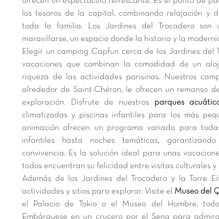
ofrecen un espectáculo refrescante. Es el punto de pa
los tesoros de la capital, combinando relajación y d
toda la familia. Los Jardines del Trocadero son 
maravillarse, un espacio donde la historia y la modern
Elegir un camping Capfun cerca de los Jardines del 
vacaciones que combinan la comodidad de un aloj
riqueza de las actividades parisinas. Nuestros camp
alrededor de Saint-Chéron, le ofrecen un remanso d
exploración. Disfrute de nuestros
parques acuátic
climatizadas y piscinas infantiles para los más pe
animación ofrecen un programa variado para todas
infantiles hasta noches temáticas, garantizan
convivencia. Es la solución ideal para unas vacacione
todos encuentran su felicidad entre visitas culturales 
Además de los Jardines del Trocadero y la Torre Eiff
actividades y sitios para explorar. Visite el
Museo del Q
el Palacio de Tokio o el Museo del Hombre, todo
Embárquese en un crucero por el Sena para admira