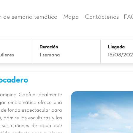
n de semana temático
Mapa
Contáctenos
FA
Duración
Llegada
uileres
1 semana
15/08/20
rocadero
 camping Capfun idealmente
ugar emblemático ofrece una
ón de fondo espectacular para
, admire las esculturas y las
on sus cañones de agua que