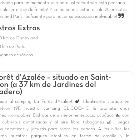
 privado para un momento solo para ustedes: ¡todo está pensado
mplacer a toda la familia! Y como bonus, están a solo 20 minutos
yland París. ¡Suficiente para hacer su escapada inolvidable!
tros Extras
0 km de Disneyland
 km de París
oganes acuáticos
orêt d'Azalée – situado en Saint-
on (a 37 km de Jardines del
adero)
nido al camping La Forêt d'Azalée! 🏕️ Idealmente situado en
Chéron (91), nuestro camping CLICOCHIC le promete unas
nes inolvidables. Disfrute de un enorme espacio acuático 🏊 con
s cubiertas climatizadas y al aire libre, toboganes 🎢, juegos
os temáticos y jacuzzis para todas las edades. A los niños les
arán nuestros parques infantiles en forma de castillo y la