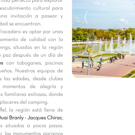
rtida perfecto para explorar
escubrimiento cultural para
una invitación a pasear y
idad se encuentran.
Trocadero es optar por unas
amiento de calidad con la
ings, situados en la región
e paz después de un día de
os
con toboganes, piscinas
queños. Nuestros equipos de
 las edades, desde clubes
do momentos de alegría y
s familiares exitosas, donde
y placeres del camping.
el, la región está llena de
uai Branly - Jacques Chirac
,
s situados a pocos pasos.
r los monumentos parisinos