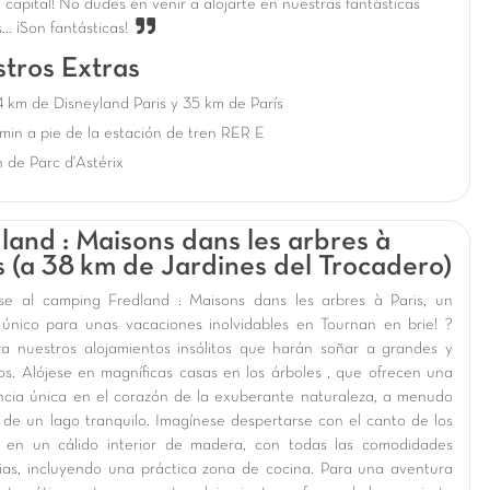
la capital! No dudes en venir a alojarte en nuestras fantásticas
.. ¡Son fantásticas!
tros Extras
 km de Disneyland Paris y 35 km de París
min a pie de la estación de tren RER E
h de Parc d'Astérix
land : Maisons dans les arbres à
s (a 38 km de Jardines del Trocadero)
se al camping Fredland : Maisons dans les arbres à Paris, un
 único para unas vacaciones inolvidables en Tournan en brie! ?
a nuestros alojamientos insólitos que harán soñar a grandes y
s. Alójese en magníficas casas en los árboles , que ofrecen una
ncia única en el corazón de la exuberante naturaleza, a menudo
as de un lago tranquilo. Imagínese despertarse con el canto de los
, en un cálido interior de madera, con todas las comodidades
ias, incluyendo una práctica zona de cocina. Para una aventura