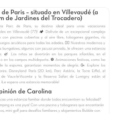
 de Paris – situado en Villevaudé (a
m de Jardines del Trocadero)
bra Parc de Paris, su destino ideal para unas vacaciones
ables en Villevaudé (77)! 🏕️ Disfrute de un excepcional complejo
o con piscinas cubiertas y al aire libre, toboganes gigantes, río
 juegos acuáticos para todas las edades. 🏊‍♀️ Nuestros modernos y
 bungalows, algunos con jacuzzi privado, le ofrecen una estancia
te. 🌿 Los niños se divertirán en los parques infantiles, en el
f o en los campos multideporte. ⚽ Animaciones festivas, como las
 de la espuma, garantizan momentos de alegría. 🥳 Explore los
ores: Disneyland París (20 km), Parc Astérix, la Torre Eiffel, el
o de Vaux-le-Vicomte y la Reserva Safari de Lumigny están al
. ¡Le espera una estancia memorable!
pinión de Carolina
cas una estancia familiar donde todos encuentren su felicidad?
amping es una joya! Con una piscina y toboganes que encantarán
ños, mini golf para desafíos familiares y alojamientos Bubble con