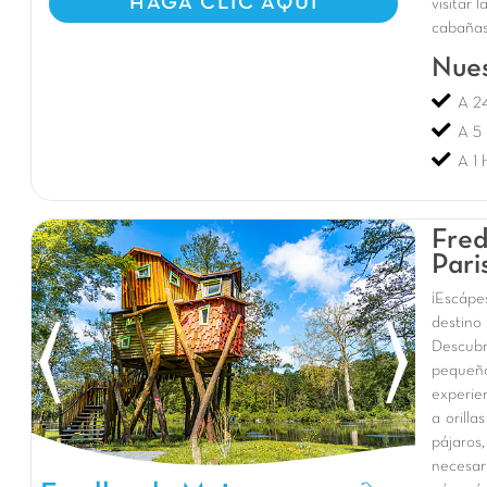
HAGA CLIC AQUI
visitar 
cabañas.
Nues
A 24
A 5 
A 1 
Fred
Pari
¡Escápe
destino
Descubr
pequeño
experie
a orill
pájaros
necesar
Fredland : Maisons dans les arbres à Paris, Camping Ile de