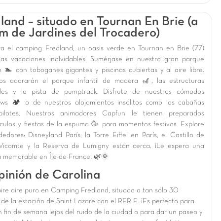
land – situado en Tournan En Brie (a
m de Jardines del Trocadero)
a el camping Fredland, un oasis verde en Tournan en Brie (77)
as vacaciones inolvidables. Sumérjase en nuestro gran parque
o 🏊 con toboganes gigantes y piscinas cubiertas y al aire libre.
os adorarán el parque infantil de madera 🎢, las estructuras
bles y la pista de pumptrack. Disfrute de nuestros cómodos
ws 🏕️ o de nuestros alojamientos insólitos como las cabañas
pilotes. Nuestros animadores Capfun le tienen preparados
culos y fiestas de la espuma 🥳 para momentos festivos. Explore
dedores: Disneyland París, la Torre Eiffel en París, el Castillo de
-Vicomte y la Reserva de Lumigny están cerca. ¡Le espera una
a memorable en Île-de-France! 🌿🌞
pinión de Carolina
ire aire puro en Camping Fredland, situado a tan sólo 30
 de la estación de Saint Lazare con el RER E. ¡Es perfecto para
 fin de semana lejos del ruido de la ciudad o para dar un paseo y