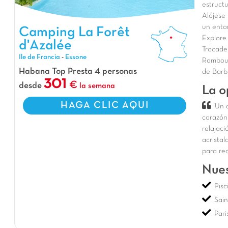
estructu
Alójese
un ento
Camping La Forêt d'Azalée, Camping Ile de Francia
Camping La Forêt
Explore
d'Azalée
Trocade
Ile de Francia
-
Essone
Ramboui
Habana Top Presta 4 personas
de Barb
301
desde
la semana
La o
HAGA CLIC AQUI
¡Un 
corazón
relajaci
acristal
para re
Nues
Pisc
Sai
Pari