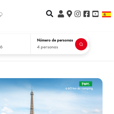
Recherche rapide
L
Q
Número de personas
26
4 personas