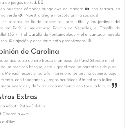
ra de juegos de red. 🤸‍♂️
 en nuestros cómodos bungalows de madera 🏡 con terraza, en
rno verde 🌿. ¡Nuestra alegre mascota anima sus días!
 los tesoros de Île-de-France: la Torre Eiffel y los jardines del
ro en París, el majestuoso Palacio de Versalles, el Castillo de
llet (35 km), el Castillo de Fontainebleau y el encantador pueblo
izon. ¡Relajación y descubrimiento garantizados! 🌞
pinión de Carolina
auténtico soplo de aire fresco a un paso de París! Situado en el
 de un precioso bosque, este lugar ofrece un paréntesis de pura
ón. Mención especial para la impresionante piscina cubierta bajo
amiento, con toboganes y juegos acuáticos. ¡Un entorno idílico
cargar energías y disfrutar cada momento con toda la familia!
tros Extras
ina infantil Patau-Splatch
nt-Cheron a 4km
s a 45km