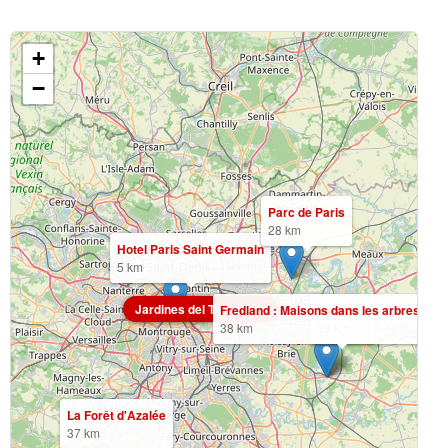
+
−
Parc de Paris
28 km
Hotel Paris Saint Germain
5 km
Jardines del Trocadero
Fredland : Maisons dans les arbres à Pa
Fredland
38 km
38 km
La Forêt d'Azalée
37 km