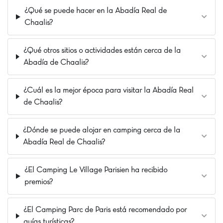
temática, opte por nuestro alojamiento en forma de
¿Qué se puede hacer en la Abadía Real de
barco pirata , donde los niños podrán divertirse con la
Chaalis?
mascota y las zonas de juego integradas.
¿Qué otros sitios o actividades están cerca de la
La diversión está garantizada para toda la familia
Abadía de Chaalis?
gracias a nuestro inmenso espacio acuático .
Sumérjase en la gran piscina exterior, deslícese por
los toboganes gigantes para emociones fuertes y deje
¿Cuál es la mejor época para visitar la Abadía Real
que los más pequeños chapoteen en la piscina infantil
de Chaalis?
cubierta con juegos de agua. Los deportistas también
encontrarán su lugar con nuestra moderna pista de
pump track , perfecta para niños y adolescentes que
¿Dónde se puede alojar en camping cerca de la
deseen practicar ciclismo o patinete con total
Abadía Real de Chaalis?
seguridad.
¿El Camping Le Village Parisien ha recibido
Situado en un entorno verde y tranquilo en Tournan
premios?
en brie, el camping Fredland : Maisons dans les arbres
à Paris es el lugar ideal para unas vacaciones
revitalizantes en plena naturaleza. Disfrute de la
¿El Camping Parc de Paris está recomendado por
tranquilidad y la belleza de los alrededores, mientras
guías turísticas?