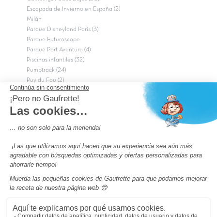
Escapada de Invierno en España (2)
Milán
Parque Disneyland París (3)
Parque Futuroscope
Parque Port Aventura (4)
Piscinas infantiles (32)
Pumptrack (24)
Puy du Fou (2)
Roma
Semana Santa (17)
tripadvisor Traveler’s Choice 2026 (43)
Campings de 4 estrellas en Francia
campings niños Francia
Los camping con piscinas en Francia
Camping Barcelona
Camping Murcia
Camping Costa Brava
Camping Costa daurada
Pass camping
Preguntas más frecuentes