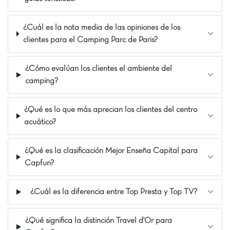
tiene acceso a infraestructuras completas para una
estancia memorable. ¡Venga a vivir una experiencia
única y llena de aventuras en CAPFUN Fredland!
¿Cuál es la nota media de las opiniones de los
clientes para el Camping Parc de Paris?
Nuestros Extras
A 35 km de París
¿Cómo evalúan los clientes el ambiente del
A orillas de un lago
camping?
Cabaña del Aventurero y de la Bruja
¿Qué es lo que más aprecian los clientes del centro
acuático?
¿Qué es la clasificación Mejor Enseña Capital para
Capfun?
¿Cuál es la diferencia entre Top Presta y Top TV?
¿Qué significa la distinción Travel d'Or para