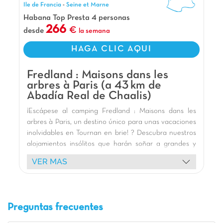
Ile de Francia
-
Seine et Marne
ciudad o para dar un paseo y visitar la capital!
Habana Top Presta 4 personas
No dudes en venir a alojarte en nuestras
266
desde
la semana
fantásticas cabañas... ¡Son fantásticas!
Nuestros Extras
HAGA CLIC AQUI
A 24 km de Disneyland Paris y 35 km de París
Fredland : Maisons dans les
A 5 min a pie de la estación de tren RER E
arbres à Paris (a 43 km de
A 1 h de Parc d'Astérix
Abadía Real de Chaalis)
¡Escápese al camping Fredland : Maisons dans les
arbres à Paris, un destino único para unas vacaciones
inolvidables en Tournan en brie! ? Descubra nuestros
alojamientos insólitos que harán soñar a grandes y
pequeños. Alójese en magníficas casas en los árboles
VER MAS
, que ofrecen una experiencia única en el corazón de
la exuberante naturaleza, a menudo a orillas de un
lago tranquilo. Imagínese despertarse con el canto de
los pájaros, en un cálido interior de madera, con
Preguntas frecuentes
todas las comodidades necesarias, incluyendo una
práctica zona de cocina. Para una aventura aún más