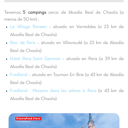
cautivados por la belleza del lugar y la riqueza de su pasado,
ofreciendo un paréntesis encantador lejos del ajetreo diario.
Tenemos
5 campings
cerca de Abadía Real de Chaalis (a
Elegir un
camping Capfun cerca de Chaalis
es asegurarse
menos de 50 km) :
unas vacaciones exitosas que combinan relax, cultura y
Le Village Parisien
– situado en Varreddes (a 23 km de
diversión. Nuestros campings están diseñados para ofrecer lo
Abadía Real de Chaalis)
mejor de las estancias en familia, con parques acuáticos
Parc de Paris
– situado en Villevaudé (a 23 km de Abadía
sensacionales, clubes infantiles dinámicos y animaciones para
Real de Chaalis)
todas las edades. Después de un día lleno de descubrimientos
Hotel Paris Saint Germain
– situado en Paris (a 39 km de
en la abadía, apreciará el confort de su mobil-home y
disfrutará de las instalaciones de calidad de nuestros
Abadía Real de Chaalis)
establecimientos. Es la solución ideal para combinar visitas
Fredland
– situado en Tournan En Brie (a 43 km de Abadía
culturales y placeres del camping, sin las limitaciones de los
Real de Chaalis)
largos trayectos. Estará en el corazón de una región que ofrece
Fredland : Maisons dans les arbres à Paris
(a 43 km de
múltiples posibilidades de actividades.
Abadía Real de Chaalis)
Más allá de la Abadía de Chaalis, la región alrededor de
Varreddes está llena de actividades para completar sus
vacaciones. Explore el
Parque Astérix
para emociones
garantizadas, o sumérjase en el mundo mágico de Disneyland