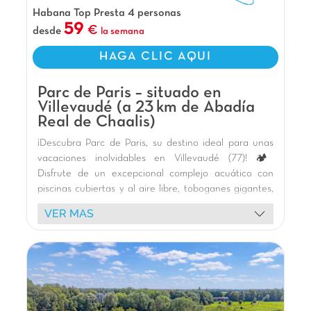
para aventureros en busca de emociones fuertes
Habana Top Presta 4 personas
y noches 100 % divertidas.
59
desde
la semana
Nuestros Extras
HAGA CLIC AQUI
A las puertas de París
A 30 min de Disneyland
Parc de Paris – situado en
A 45 min del Parque Asterix
Villevaudé (a 23 km de Abadía
Real de Chaalis)
¡Descubra Parc de Paris, su destino ideal para unas
vacaciones inolvidables en Villevaudé (77)! 🏕️
Disfrute de un excepcional complejo acuático con
piscinas cubiertas y al aire libre, toboganes gigantes,
río lento y juegos acuáticos para todas las edades. 🏊‍♀️
VER MAS
Nuestros modernos y cómodos bungalows, algunos
con jacuzzi privado, le ofrecen una estancia relajante.
🌿 Los niños se divertirán en los parques infantiles, en
el minigolf o en los campos multideporte. ⚽
Animaciones festivas, como las fiestas de la espuma,
garantizan momentos de alegría. 🥳 Explore los