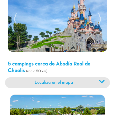
París, ambos fácilmente accesibles desde nuestros campings.
Los amantes de la naturaleza podrán disfrutar de los
numerosos bosques circundantes para paseos a pie o en
bicicleta, mientras que los apasionados de la historia podrán
visitar otros castillos y museos. Ya sea que busque aventura,
cultura o simplemente relajación, una estancia en un camping
Capfun cerca de la Abadía Real de Chaalis promete
recuerdos inolvidables para toda la familia.
5 campings cerca de Abadía Real de
Chaalis
(radio 50 km)
Localiza en el mapa