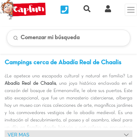
Nous contacter
Recherche rapide
Mi Cuenta
Comenzar mi búsqueda
Campings cerca de Abadía Real de Chaalis
¿Le apetece una escapada cultural y natural en familia? La
Abadía Real de Chaalis
, una joya histórica enclavada en el
corazón del bosque de Ermenonville, le abre sus puertas. Este
sitio excepcional, que fue un monasterio cisterciense, alberga
hoy un museo con ricas colecciones de arte, magníficos jardines
y los conmovedores vestigios de la abadía medieval. Es una
invitación al descubrimiento, al paseo y al asombro, ideal para
un día en familia donde historia y naturaleza se encuentran
VER MAS
armoniosamente. Tanto niños como adultos quedarán