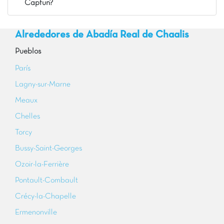
Capfun?
Alrededores de Abadía Real de Chaalis
Pueblos
París
Lagny-sur-Marne
Meaux
Chelles
Torcy
Bussy-Saint-Georges
Ozoir-la-Ferrière
Pontault-Combault
Crécy-la-Chapelle
Ermenonville