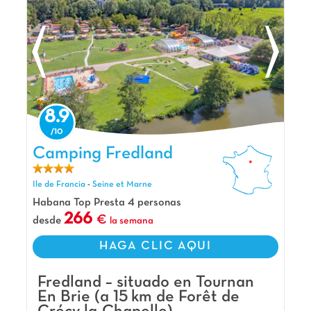
8.9
Camping Fredland, Camping Ile de Francia
Camping Fredland
Ile de Francia
-
Seine et Marne
Habana Top Presta 4 personas
266
desde
la semana
HAGA CLIC AQUI
Fredland – situado en Tournan
En Brie (a 15 km de Forêt de