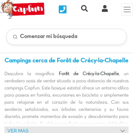
Nous contacter
Recherche rapide
Mi Cuenta
Comenzar mi búsqueda
Campings cerca de Forêt de Crécy-la-Chapelle
Descubra la magnífica
Forêt de Crécy-la-Chapelle
, un
verdadero oasis de verdor situado a poca distancia de nuestros
campings Capfun. Este bosque estatal ofrece un entorno idílico
para paseos en familia, excursiones en bicicleta o simplemente
para relajarse en el corazón de la naturaleza. Con sus
senderos señalizados, sus árboles centenarios y su fauna
discreta, promete momentos de evasión y descubrimiento para
todas las edades. Es el lugar perfecto para escapar del bullicio
VER MAS
urbano y disfrutar de un soplo de aire fresco, sin dejar de estar