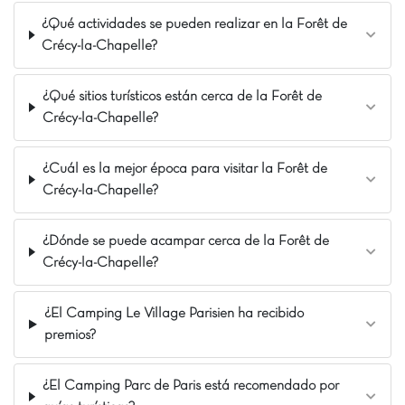
alrededores: Disneyland París (20 km), Parc Astérix, la
¿Qué actividades se pueden realizar en la Forêt de
Torre Eiffel, el Castillo de Vaux-le-Vicomte y la Reserva
Crécy-la-Chapelle?
Safari de Lumigny están al alcance. ¡Le espera una
estancia memorable!
¿Qué sitios turísticos están cerca de la Forêt de
La opinión de Carolina
Crécy-la-Chapelle?
¿Buscas una estancia familiar donde todos
encuentren su felicidad? ¡Este camping es una
¿Cuál es la mejor época para visitar la Forêt de
joya! Con una piscina y toboganes que
Crécy-la-Chapelle?
encantarán a los niños, mini golf para desafíos
familiares y alojamientos Bubble con jacuzzi
privado para un momento solo para ustedes:
¿Dónde se puede acampar cerca de la Forêt de
¡todo está pensado para complacer a toda la
Crécy-la-Chapelle?
familia! Y como bonus, están a solo 20 minutos
de Disneyland París. ¡Suficiente para hacer su
¿El Camping Le Village Parisien ha recibido
escapada inolvidable!
premios?
Nuestros Extras
A 20 km de Disneyland
¿El Camping Parc de Paris está recomendado por
A 38 km de París