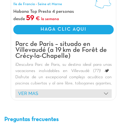
el Parque Astérix, es el cuartel general perfecto
Ile de Francia
-
Seine et Marne
para aventureros en busca de emociones fuertes
Habana Top Presta 4 personas
y noches 100 % divertidas.
59
desde
la semana
Nuestros Extras
HAGA CLIC AQUI
A las puertas de París
A 30 min de Disneyland
Parc de Paris – situado en
A 45 min del Parque Asterix
Villevaudé (a 19 km de Forêt de
Crécy-la-Chapelle)
¡Descubra Parc de Paris, su destino ideal para unas
vacaciones inolvidables en Villevaudé (77)! 🏕️
Disfrute de un excepcional complejo acuático con
piscinas cubiertas y al aire libre, toboganes gigantes,
río lento y juegos acuáticos para todas las edades. 🏊‍♀️
VER MAS
Nuestros modernos y cómodos bungalows, algunos
con jacuzzi privado, le ofrecen una estancia relajante.
🌿 Los niños se divertirán en los parques infantiles, en
el minigolf o en los campos multideporte. ⚽
Preguntas frecuentes
Animaciones festivas, como las fiestas de la espuma,
garantizan momentos de alegría. 🥳 Explore los