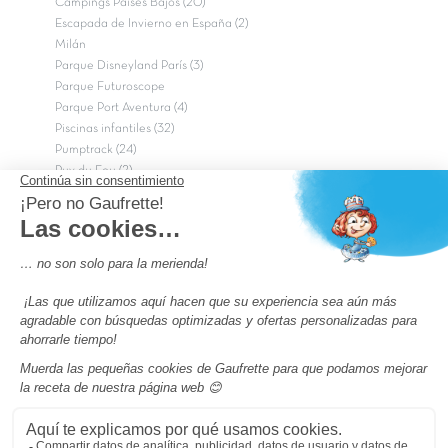
Campings Países Bajos (20)
Escapada de Invierno en España (2)
Milán
Parque Disneyland París (3)
Parque Futuroscope
Parque Port Aventura (4)
Piscinas infantiles (32)
Pumptrack (24)
Puy du Fou (2)
Roma
Semana Santa (17)
tripadvisor Traveler’s Choice 2026 (43)
Campings de 4 estrellas en Francia
campings niños Francia
Los camping con piscinas en Francia
Camping Barcelona
Camping Murcia
Camping Costa Brava
Camping Costa daurada
Pass camping
Preguntas más frecuentes