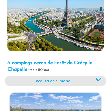
memorables. Tanto si es un amante de la naturaleza, de la
cultura o de las emociones fuertes, una estancia en un camping
Capfun en esta región le garantiza unas vacaciones ricas en
descubrimientos y recuerdos. Prepárese para vivir una
experiencia inolvidable, donde la naturaleza y el
entretenimiento se unen para la felicidad de toda la familia.
5 campings cerca de Forêt de Crécy-la-
Chapelle
(radio 50 km)
Localiza en el mapa