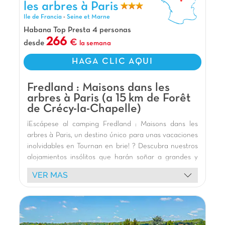
Saint Lazare con el RER E. ¡Es perfecto para
les arbres à Paris
pasar un fin de semana lejos del ruido de la
Ile de Francia
-
Seine et Marne
ciudad o para dar un paseo y visitar la capital!
Habana Top Presta 4 personas
No dudes en venir a alojarte en nuestras
266
desde
la semana
fantásticas cabañas... ¡Son fantásticas!
Nuestros Extras
HAGA CLIC AQUI
A 24 km de Disneyland Paris y 35 km de París
Fredland : Maisons dans les
A 5 min a pie de la estación de tren RER E
arbres à Paris (a 15 km de Forêt
A 1 h de Parc d'Astérix
de Crécy-la-Chapelle)
¡Escápese al camping Fredland : Maisons dans les
arbres à Paris, un destino único para unas vacaciones
inolvidables en Tournan en brie! ? Descubra nuestros
alojamientos insólitos que harán soñar a grandes y
pequeños. Alójese en magníficas casas en los árboles
VER MAS
, que ofrecen una experiencia única en el corazón de
la exuberante naturaleza, a menudo a orillas de un
lago tranquilo. Imagínese despertarse con el canto de
los pájaros, en un cálido interior de madera, con
todas las comodidades necesarias, incluyendo una