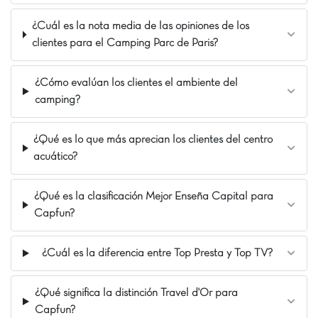
tiene acceso a infraestructuras completas para una
¿Cuál es la nota media de las opiniones de los
estancia memorable. ¡Venga a vivir una experiencia
única y llena de aventuras en CAPFUN Fredland!
clientes para el Camping Parc de Paris?
Nuestros Extras
¿Cómo evalúan los clientes el ambiente del
A 35 km de París
camping?
A orillas de un lago
Cabaña del Aventurero y de la Bruja
¿Qué es lo que más aprecian los clientes del centro
acuático?
¿Qué es la clasificación Mejor Enseña Capital para
Capfun?
¿Cuál es la diferencia entre Top Presta y Top TV?
¿Qué significa la distinción Travel d'Or para
Capfun?