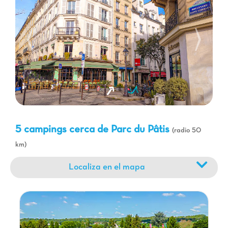
está llena de tesoros por descubrir. Podrá explorar los
encantadores pueblos de Seine-et-Marne, visitar sitios históricos
o disfrutar de las numerosas actividades al aire libre. Los
amantes de la cultura apreciarán la proximidad de Meaux y su
catedral, mientras que los más jóvenes estarán encantados con
los parques de atracciones accesibles a una distancia
razonable. Nuestros campings Capfun son el punto de partida
ideal para todas sus excursiones, permitiéndole disfrutar
plenamente de la riqueza de esta región. Venga a crear
recuerdos inolvidables
en familia, eligiendo una estancia que
combine naturaleza, cultura y entretenimiento, todo con la
5 campings cerca de Parc du Pâtis
(radio 50
calidad y la sonrisa Capfun.
km)
Localiza en el mapa