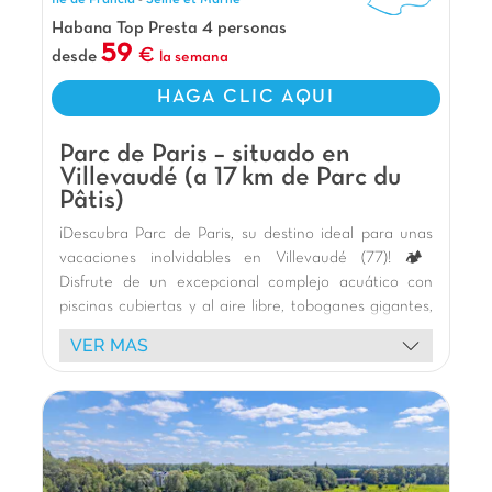
Ile de Francia
-
Seine et Marne
para aventureros en busca de emociones fuertes
Habana Top Presta 4 personas
y noches 100 % divertidas.
59
desde
la semana
Nuestros Extras
HAGA CLIC AQUI
A las puertas de París
A 30 min de Disneyland
Parc de Paris – situado en
A 45 min del Parque Asterix
Villevaudé (a 17 km de Parc du
Pâtis)
¡Descubra Parc de Paris, su destino ideal para unas
vacaciones inolvidables en Villevaudé (77)! 🏕️
Disfrute de un excepcional complejo acuático con
piscinas cubiertas y al aire libre, toboganes gigantes,
río lento y juegos acuáticos para todas las edades. 🏊‍♀️
VER MAS
Nuestros modernos y cómodos bungalows, algunos
con jacuzzi privado, le ofrecen una estancia relajante.
🌿 Los niños se divertirán en los parques infantiles, en
el minigolf o en los campos multideporte. ⚽
Animaciones festivas, como las fiestas de la espuma,
garantizan momentos de alegría. 🥳 Explore los