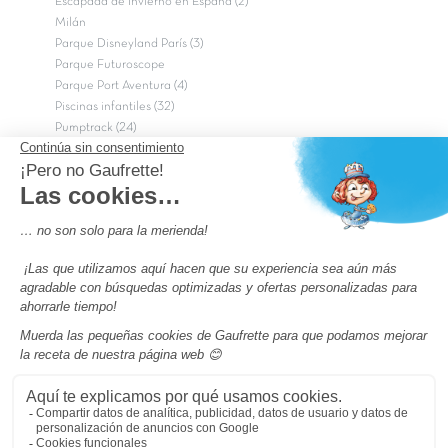
Escapada de Invierno en España (2)
Milán
Parque Disneyland París (3)
Parque Futuroscope
Parque Port Aventura (4)
Piscinas infantiles (32)
Pumptrack (24)
Puy du Fou (2)
Roma
Semana Santa (17)
tripadvisor Traveler’s Choice 2026 (43)
Campings de 4 estrellas en Francia
campings niños Francia
Los camping con piscinas en Francia
Camping Barcelona
Camping Murcia
Camping Costa Brava
Camping Costa daurada
Pass camping
Preguntas más frecuentes
Aviso legal