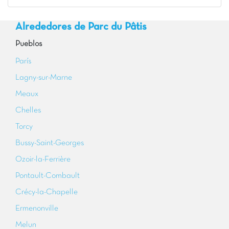
Alrededores de Parc du Pâtis
Pueblos
París
Lagny-sur-Marne
Meaux
Chelles
Torcy
Bussy-Saint-Georges
Ozoir-la-Ferrière
Pontault-Combault
Crécy-la-Chapelle
Ermenonville
Melun