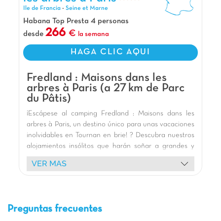
pasar un fin de semana lejos del ruido de la
Ile de Francia
-
Seine et Marne
ciudad o para dar un paseo y visitar la capital!
Habana Top Presta 4 personas
No dudes en venir a alojarte en nuestras
266
desde
la semana
fantásticas cabañas... ¡Son fantásticas!
Nuestros Extras
HAGA CLIC AQUI
A 24 km de Disneyland Paris y 35 km de París
Fredland : Maisons dans les
A 5 min a pie de la estación de tren RER E
arbres à Paris (a 27 km de Parc
A 1 h de Parc d'Astérix
du Pâtis)
¡Escápese al camping Fredland : Maisons dans les
arbres à Paris, un destino único para unas vacaciones
inolvidables en Tournan en brie! ? Descubra nuestros
alojamientos insólitos que harán soñar a grandes y
pequeños. Alójese en magníficas casas en los árboles
VER MAS
, que ofrecen una experiencia única en el corazón de
la exuberante naturaleza, a menudo a orillas de un
lago tranquilo. Imagínese despertarse con el canto de
los pájaros, en un cálido interior de madera, con
Preguntas frecuentes
todas las comodidades necesarias, incluyendo una