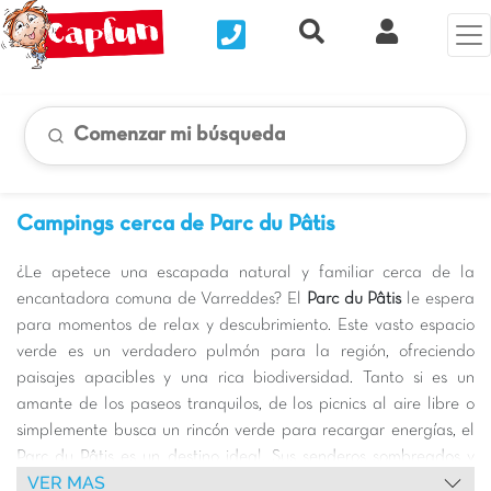
Nous contacter
Recherche rapide
Mi Cuenta
Comenzar mi búsqueda
Campings cerca de Parc du Pâtis
¿Le apetece una escapada natural y familiar cerca de la
encantadora comuna de Varreddes? El
Parc du Pâtis
le espera
para momentos de relax y descubrimiento. Este vasto espacio
verde es un verdadero pulmón para la región, ofreciendo
paisajes apacibles y una rica biodiversidad. Tanto si es un
amante de los paseos tranquilos, de los picnics al aire libre o
simplemente busca un rincón verde para recargar energías, el
Parc du Pâtis es un destino ideal. Sus senderos sombreados y
VER MAS
sus extensiones de césped invitan a pasear, mientras que los