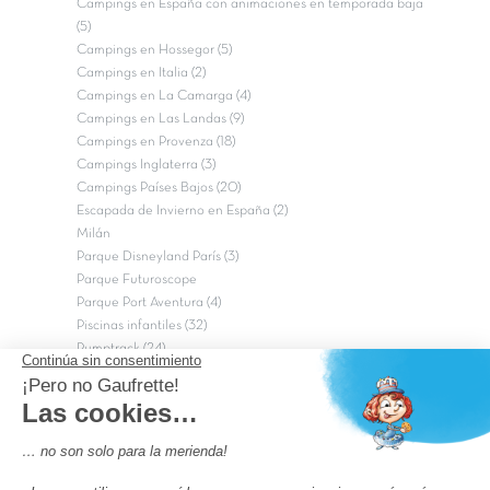
Campings en España con animaciones en temporada baja
(5)
Campings en Hossegor (5)
Campings en Italia (2)
Campings en La Camarga (4)
Campings en Las Landas (9)
Campings en Provenza (18)
Campings Inglaterra (3)
Campings Países Bajos (20)
Escapada de Invierno en España (2)
Milán
Parque Disneyland París (3)
Parque Futuroscope
Parque Port Aventura (4)
Piscinas infantiles (32)
Pumptrack (24)
Puy du Fou (2)
Roma
Semana Santa (17)
tripadvisor Traveler’s Choice 2026 (43)
Campings de 4 estrellas en Francia
campings niños Francia