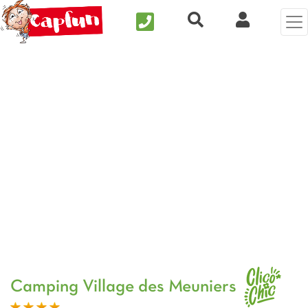
Nous contacter
Recherche rapide
Mi Cuenta
Foto anterior
Fot
Camping Village des Meuniers