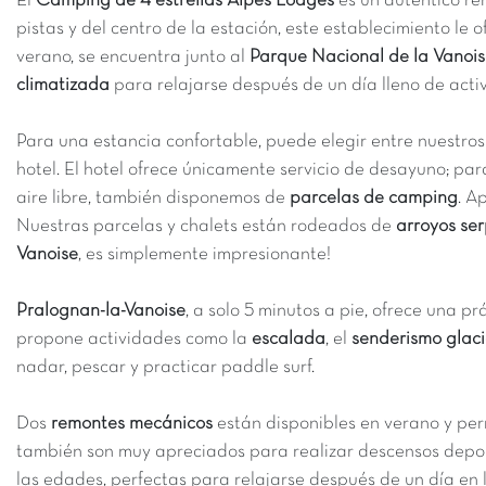
El
Camping de 4 estrellas Alpes Lodges
es un auténtico r
pistas y del centro de la estación, este establecimiento le
verano, se encuentra junto al
Parque Nacional de la Vanoi
climatizada
para relajarse después de un día lleno de acti
Para una estancia confortable, puede elegir entre nuestro
hotel. El hotel ofrece únicamente servicio de desayuno; par
aire libre, también disponemos de
parcelas de camping
. A
Nuestras parcelas y chalets están rodeados de
arroyos se
Vanoise
, es simplemente impresionante!
Pralognan-la-Vanoise
, a solo 5 minutos a pie, ofrece una 
propone actividades como la
escalada
, el
senderismo glaci
nadar, pescar y practicar paddle surf.
Dos
remontes mecánicos
están disponibles en verano y per
también son muy apreciados para realizar descensos depo
las edades, perfectas para relajarse después de un día en