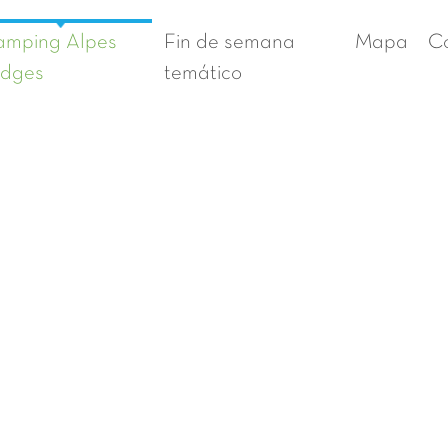
mping Alpes
Fin de semana
Mapa
C
odges
temático