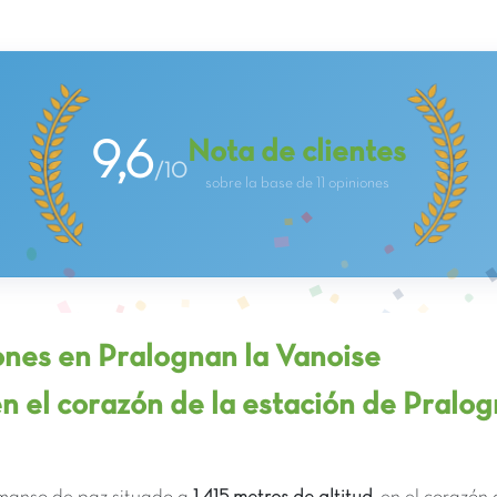
Nota de clientes
9,6
/10
sobre la base de 11 opiniones
nes en Pralognan la Vanoise
en el corazón de la estación de Pralo