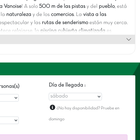
la Vanoise
! A solo
500 m de las pistas
y del
pueblo
, est
 la
naturaleza
y de los
comercios
. La
vista a las
espectacular y las
rutas de senderismo
están muy cerca.
ece relajarse, la
piscina cubierta climatizada
es
perfecta… ¡un auténtico
rinconcito lleno de encanto
para
unas vacaciones con total tranquilidad!
Día de llegada :
sonas(s)
¿No hay disponibilidad? Pruebe en
domingo