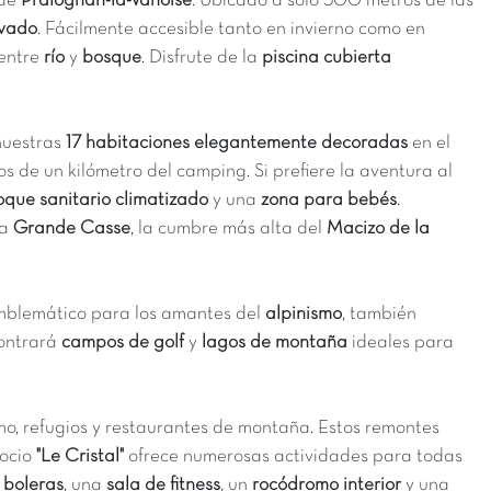
 de
Pralognan-la-Vanoise
. Ubicado a solo 500 metros de las
rvado
. Fácilmente accesible tanto en invierno como en
 entre
río
y
bosque
. Disfrute de la
piscina cubierta
 nuestras
17 habitaciones elegantemente decoradas
en el
s de un kilómetro del camping. Si prefiere la aventura al
oque sanitario climatizado
y una
zona para bebés
.
la
Grande Casse
, la cumbre más alta del
Macizo de la
 emblemático para los amantes del
alpinismo
, también
contrar
campos de golf
y
lagos de montaña
ideales para
o, refugios y restaurantes de montaña. Estos remontes
 ocio
"Le Cristal"
ofrece numerosas actividades para todas
,
boleras
, una
sala de fitness
, un
rocódromo interior
y una