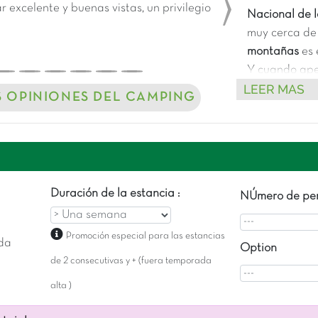
 excelente y buenas vistas, un privilegio
Nacional de 
Next
muy cerca de
montañas
es 
Y cuando apet
LEER MAS
simplemente 
S OPINIONES DEL CAMPING
disfrutar de 
Duración de la estancia :
NÚmero de per
Promoción especial para las estancias
da
Option
de 2 consecutivas y + (fuera temporada
alta )