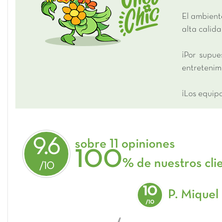
El ambient
alta calida
¡Por supue
entretenimi
¡Los equip
9.6
sobre 11 opiniones
100
% de nuestros cli
10
P. Miquel