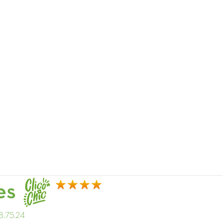
es
.75.24