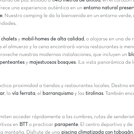
emanso de paz situado a
1.415 metros de altitud
, en el corazón
 ofrece una experiencia auténtica en un
entorno natural prese
se
. Nuestro camping le da la bienvenida en un entorno verde,
vidades.
s
chalets
y
mobil-homes de alta calidad
, o alojarse en una de
a el almuerzo y la cena encontrará varios restaurantes a meno
proveche nuestras modernas instalaciones, que incluyen un
bl
rpenteantes
y
majestuosos bosques
. ¡La vista panorámica de 
práctica proximidad a tiendas y restaurantes locales. Destino
ar
, la
vía ferrata
, el
barranquismo
y las
tirolinas
. También en
miten acceder rápidamente a las cumbres, rutas de senderism
rtivos en
BTT
o practicar
parapente
. El centro deportivo y de
 la montaña. Disfrute de una
piscina climatizada con tobogán