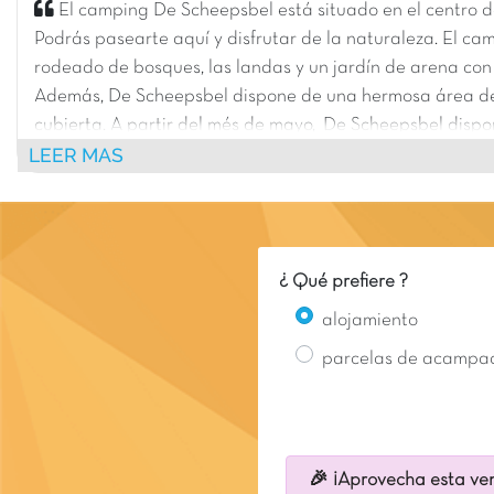
El camping De Scheepsbel está situado en el centro d
Podrás pasearte aquí y disfrutar de la naturaleza. El c
rodeado de bosques, las landas y un jardín de arena con
Además, De Scheepsbel dispone de una hermosa área d
cubierta. A partir del més de mayo, De Scheepsbel dispo
LEER MAS
nuevas piscinas con una superficie total de 490m².
¿ Qué prefiere ?
alojamiento
parcelas de acampa
🎉 ¡Aprovecha esta ven