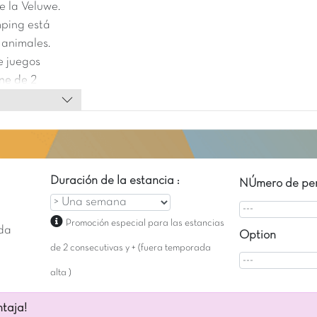
e la Veluwe.
amping est
 animales.
e juegos
ne de 2
Duración de la estancia :
NÚmero de per
Promoción especial para las estancias
da
Option
de 2 consecutivas y + (fuera temporada
alta )
taja!