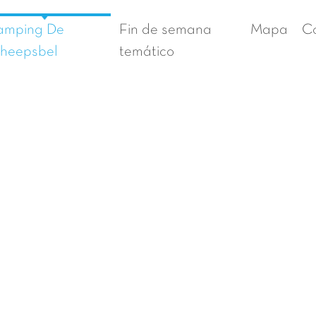
amping De
Fin de semana
Mapa
C
heepsbel
temático