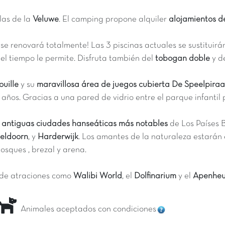
illas de la
Veluwe
. El camping propone alquiler
alojamientos d
e renovará totalmente! Las 3 piscinas actuales se sustituirá
 el tiempo le permite. Disfruta también del
tobogan doble
y d
ouille
y su
maravillosa área de juegos cubierta De Speelpiraa
 años. Gracias a una pared de vidrio entre el parque infantil p
 antiguas ciudades hanseáticas más notables
de Los Países B
eldoorn
, y
Harderwijk
. Los amantes de la naturaleza estará
osques , brezal y arena.
 de atraciones como
Walibi World
, el
Dolfinarium
y el
Apenheu
Animales aceptados con condiciones