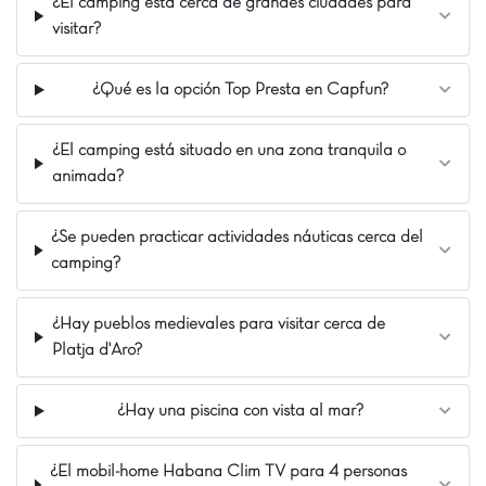
¿El camping está cerca de grandes ciudades para
alojamiento favorito: ¡el Raoul 6 con toda su
visitar?
comodidad, su espacio y su tranquilidad!
Nuestros Extras
¿Qué es la opción Top Presta en Capfun?
En la ciudad de Malgrat de Mar
A 70 km de Barcelona
¿El camping está situado en una zona tranquila o
Boeing Land
animada?
¿Se pueden practicar actividades náuticas cerca del
camping?
¿Hay pueblos medievales para visitar cerca de
Platja d'Aro?
¿Hay una piscina con vista al mar?
¿El mobil-home Habana Clim TV para 4 personas