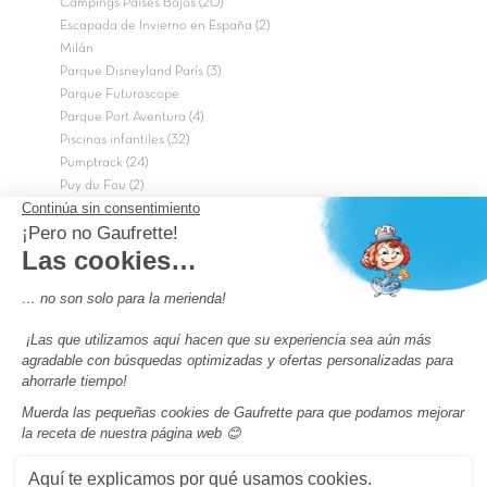
Campings Países Bajos (20)
Escapada de Invierno en España (2)
Milán
Parque Disneyland París (3)
Parque Futuroscope
Parque Port Aventura (4)
Piscinas infantiles (32)
Pumptrack (24)
Puy du Fou (2)
Roma
Semana Santa (17)
tripadvisor Traveler’s Choice 2026 (43)
Campings de 4 estrellas en Francia
campings niños Francia
Los camping con piscinas en Francia
Camping Barcelona
Camping Murcia
Camping Costa Brava
Camping Costa daurada
Pass camping
Preguntas más frecuentes