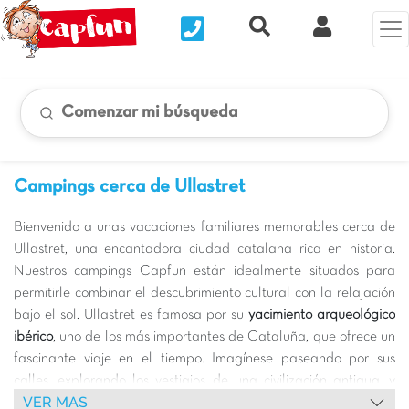
Nous contacter
Recherche rapide
Mi Cuenta
Comenzar mi búsqueda
Campings cerca de Ullastret
Bienvenido a unas vacaciones familiares memorables cerca de
Ullastret, una encantadora ciudad catalana rica en historia.
Nuestros campings Capfun están idealmente situados para
permitirle combinar el descubrimiento cultural con la relajación
bajo el sol. Ullastret es famosa por su
yacimiento arqueológico
ibérico
, uno de los más importantes de Cataluña, que ofrece un
fascinante viaje en el tiempo. Imagínese paseando por sus
calles, explorando los vestigios de una civilización antigua, y
VER MAS
luego regresando al confort y la animación de su camping