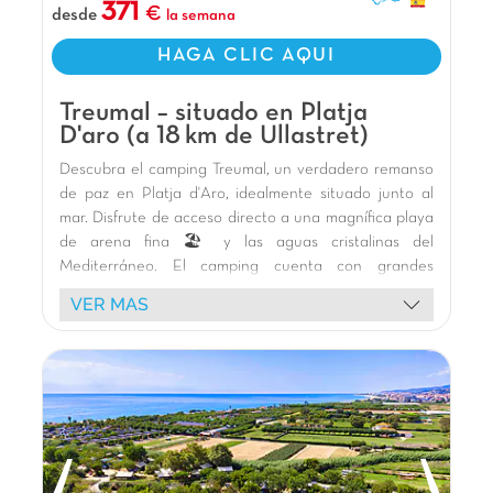
371
desde
la semana
HAGA CLIC AQUI
Treumal – situado en Platja
D'aro (a 18 km de Ullastret)
Descubra el camping Treumal, un verdadero remanso
de paz en Platja d'Aro, idealmente situado junto al
mar. Disfrute de acceso directo a una magnífica playa
de arena fina 🏖️ y las aguas cristalinas del
Mediterráneo. El camping cuenta con grandes
piscinas exteriores con chorros de agua 🏊, que
VER MAS
ofrecen momentos de refresco y relajación para toda
la familia. Los niños adorarán las modernas zonas de
juego 🎢, incluida la nueva Carabouille con
toboganes. Alójese en nuestros bungalows de
madera 🏕️, perfectamente integrados en un entorno
verde 🌿, cada uno con su terraza. Se ofrecen
actividades deportivas (baloncesto, voleibol, ping-
pong ⚽) y animación creativa 🎨. Relájese en el