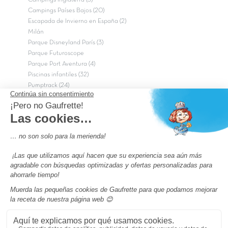
Campings Inglaterra (3)
Campings Países Bajos (20)
Escapada de Invierno en España (2)
Milán
Parque Disneyland París (3)
Parque Futuroscope
Parque Port Aventura (4)
Piscinas infantiles (32)
Pumptrack (24)
Puy du Fou (2)
Roma
Semana Santa (17)
tripadvisor Traveler’s Choice 2026 (43)
Campings de 4 estrellas en Francia
campings niños Francia
Los camping con piscinas en Francia
Camping Barcelona
Camping Murcia
Camping Costa Brava
Camping Costa daurada
Pass camping