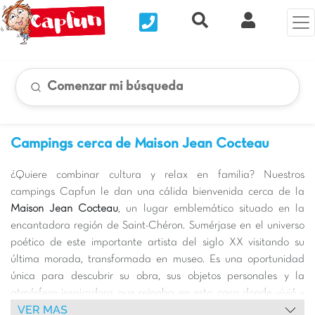
Nous contacter
Recherche rapide
Mi Cuenta
Comenzar mi búsqueda
Campings cerca de Maison Jean Cocteau
¿Quiere combinar cultura y relax en familia? Nuestros
campings Capfun le dan una cálida bienvenida cerca de la
Maison Jean Cocteau
, un lugar emblemático situado en la
encantadora región de Saint-Chéron. Sumérjase en el universo
poético de este importante artista del siglo XX visitando su
última morada, transformada en museo. Es una oportunidad
única para descubrir su obra, sus objetos personales y la
atmósfera inspiradora que reinaba en esta casa donde vivió y
VER MAS
creó. Una visita enriquecedora para pequeños y mayores, que