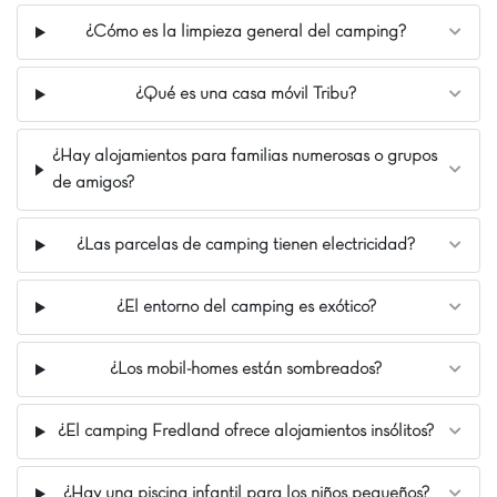
seguridad.
¿Cómo es la limpieza general del camping?
Situado en un entorno verde y tranquilo en Tournan
en brie, el camping Fredland : Maisons dans les arbres
¿Qué es una casa móvil Tribu?
à Paris es el lugar ideal para unas vacaciones
revitalizantes en plena naturaleza. Disfrute de la
¿Hay alojamientos para familias numerosas o grupos
tranquilidad y la belleza de los alrededores, mientras
de amigos?
tiene acceso a infraestructuras completas para una
estancia memorable. ¡Venga a vivir una experiencia
única y llena de aventuras en CAPFUN Fredland!
¿Las parcelas de camping tienen electricidad?
Nuestros Extras
¿El entorno del camping es exótico?
A 35 km de París
A orillas de un lago
Cabaña del Aventurero y de la Bruja
¿Los mobil-homes están sombreados?
¿El camping Fredland ofrece alojamientos insólitos?
¿Hay una piscina infantil para los niños pequeños?