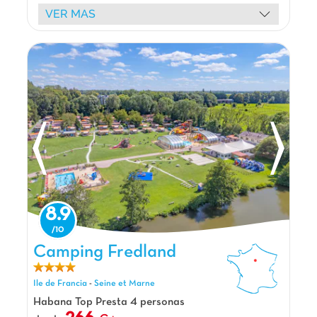
🏊 con piscinas cubiertas climatizadas y al aire libre,
VER MAS
toboganes 🎢, juegos acuáticos temáticos y jacuzzis
para todas las edades. A los niños les encantarán
nuestros parques infantiles en forma de castillo y la
estructura de juegos de red. 🤸‍♂️
Alójese en nuestros cómodos bungalows de madera
🏡 con terraza, en un entorno verde 🌿. ¡Nuestra
alegre mascota anima sus días!
Explore los tesoros de Île-de-France: la Torre Eiffel y
los jardines del Trocadero en París, el majestuoso
Palacio de Versalles, el Castillo de Rambouillet (35
km), el Castillo de Fontainebleau y el encantador
pueblo de Barbizon. ¡Relajación y descubrimiento
garantizados! 🌞
8.9
La opinión de Carolina
Camping Fredland, Camping Ile de Francia
Camping Fredland
¡Un auténtico soplo de aire fresco a un paso
de París! Situado en el corazón de un precioso
Ile de Francia
-
Seine et Marne
bosque, este lugar ofrece un paréntesis de pura
relajación. Mención especial para la
Habana Top Presta 4 personas
impresionante piscina cubierta bajo