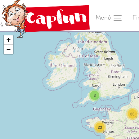
Fi
Menú
+
−
3
33
23