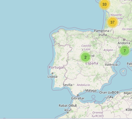
33
37
7
2