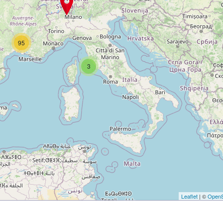
95
3
Leaflet
| ©
OpenS