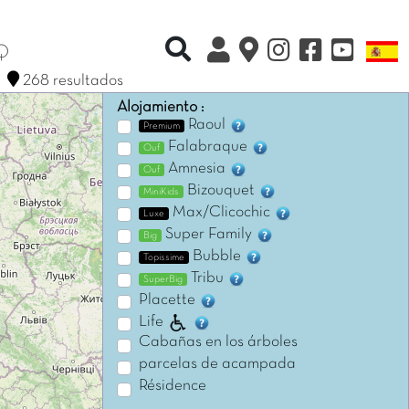
Recherche rapide
L
Q
268 resultados
Alojamiento :
Raoul
Premium
Falabraque
Ouf
Amnesia
Ouf
Bizouquet
MiniKids
Max/Clicochic
Luxe
Super Family
Big
Bubble
Topissime
Tribu
SuperBig
Placette
Life
Cabañas en los árboles
parcelas de acampada
Résidence