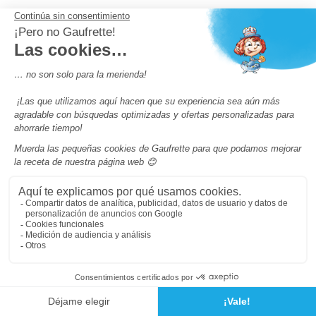
otros enlaces
Comité de empresa
Conditions générales de Vente
profesionales
Nuestros campings por países
Campings Espana
(9)
Campings Francia
(217)
Nuestros campings por comunidades autónomas
Campings Cataluña
(7)
Campings Comunidad de Madrid
(2)
Campings más visitados
FAQ - Questions fréquentes
Facebook
Campings de 4 estrellas en Francia
Los camping con piscinas en Francia