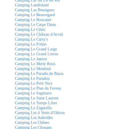
Camping Lac du Lit du Roi
Camping Landisland
Camping Las Bousigues
Camping Le Beauregard
Camping Le Boucanet
Camping Le Carpe Diem
Camping Le Cénic
Camping Le Château d'Arvid
Camping Le Curty's
Camping Le Fréjus
Camping Le Grand Large
Camping Le Grand Lierne
Camping Le Jantou
Camping Le Merle Roux
Camping Le Moulinal
Camping Le Paradis de Bazas
Camping Le Paradou
Camping Le Petit Nice
Camping Le Plan du Fernuy
Camping Le Sagittaire
Camping Le Saint Laurent
Camping Le Temps Libre
Camping Le Zagarella
Camping Les 4 Vents d'Oléron
Camping Les Aubrèdes
Camping Les Chênes
Camping Les Chouans