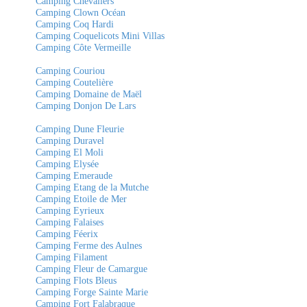
Camping Chevaliers
Camping Clown Océan
Camping Coq Hardi
Camping Coquelicots Mini Villas
Camping Côte Vermeille
Camping Couriou
Camping Coutelière
Camping Domaine de Maël
Camping Donjon De Lars
Camping Dune Fleurie
Camping Duravel
Camping El Moli
Camping Elysée
Camping Emeraude
Camping Etang de la Mutche
Camping Etoile de Mer
Camping Eyrieux
Camping Falaises
Camping Féerix
Camping Ferme des Aulnes
Camping Filament
Camping Fleur de Camargue
Camping Flots Bleus
Camping Forge Sainte Marie
Camping Fort Falabraque